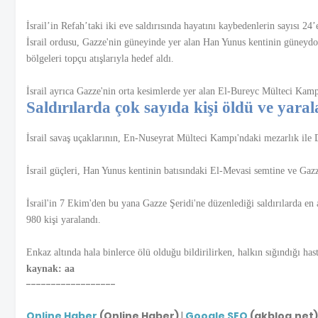
İsrail’in Refah’taki iki eve saldırısında hayatını kaybedenlerin sayısı 24’
İsrail ordusu, Gazze'nin güneyinde yer alan Han Yunus kentinin güneyd
bölgeleri topçu atışlarıyla hedef aldı.
İsrail ayrıca Gazze'nin orta kesimlerde yer alan El-Bureyc Mülteci Kampı
Saldırılarda çok sayıda kişi öldü ve yaral
İsrail savaş uçaklarının, En-Nuseyrat Mülteci Kampı'ndaki mezarlık ile D
İsrail güçleri, Han Yunus kentinin batısındaki El-Mevasi semtine ve Gaz
İsrail'in 7 Ekim'den bu yana Gazze Şeridi'ne düzenlediği saldırılarda en 
980 kişi yaralandı.
Enkaz altında hala binlerce ölü olduğu bildirilirken, halkın sığındığı has
kaynak: aa
------------------
Online Haber
(Online Haber)
|
Google SEO
(akblog.net)