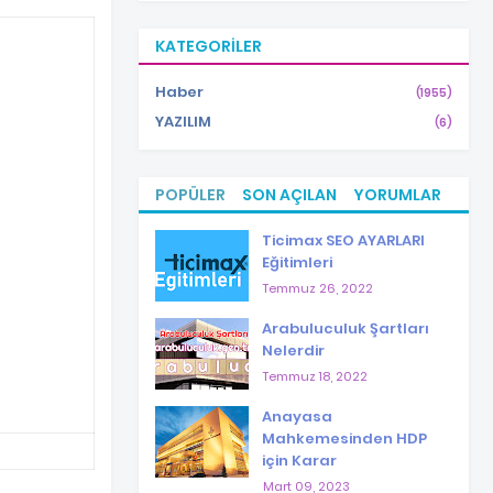
KATEGORILER
Haber
(1955)
YAZILIM
(6)
POPÜLER
SON AÇILAN
YORUMLAR
Ticimax SEO AYARLARI
Eğitimleri
Temmuz 26, 2022
Arabuluculuk Şartları
Nelerdir
Temmuz 18, 2022
Anayasa
Mahkemesinden HDP
için Karar
Mart 09, 2023