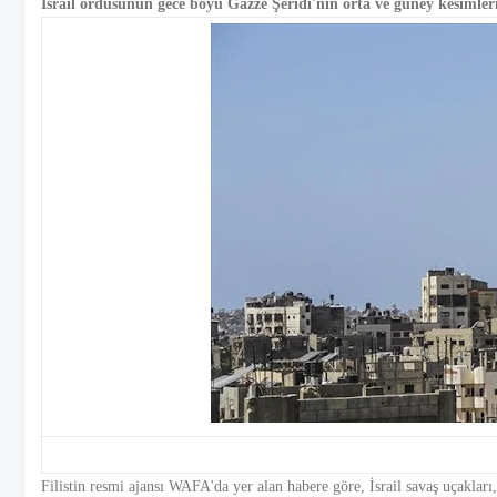
İsrail ordusunun gece boyu Gazze Şeridi'nin orta ve güney kesimlerin
Filistin resmi ajansı WAFA'da yer alan habere göre, İsrail savaş uçakları