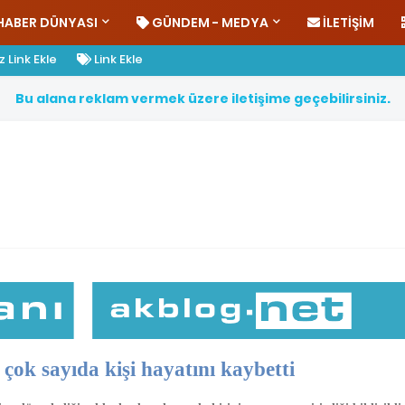
HABER DÜNYASI
GÜNDEM - MEDYA
İLETIŞIM
 Link Ekle
Link Ekle
B
u
a
l
a
n
a
r
e
k
l
a
m
v
e
r
m
e
k
ü
z
e
r
e
i
l
e
t
i
ş
i
m
e
g
e
ç
e
b
i
l
i
r
s
i
n
i
z
.
a çok sayıda kişi hayatını kaybetti