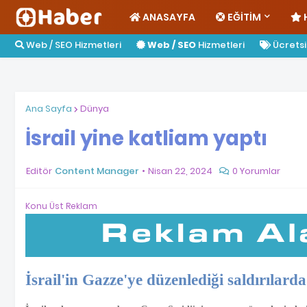
ANASAYFA
EĞITIM
Web / SEO Hizmetleri
Web / SEO
Hizmetleri
Ücretsiz
Ana Sayfa
Dünya
İsrail yine katliam yaptı
Editör
Content Manager
Nisan 22, 2024
0 Yorumlar
Konu Üst Reklam
İsrail'in Gazze'ye düzenlediği saldırılard