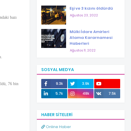
Eşi ve 3 kızını öldürdü
Ağustos 23, 2022
ndaki bazı
Mülki İdare Amirleri
Atama Kararnamesi
Haberleri
Ağustos 11, 2022
ı.
SOSYAL MEDYA
9.3k
3.9k
üldü, 76 bin
12.0k
5.7k
48k
7.5k
HABER SITELERI
Online Haber