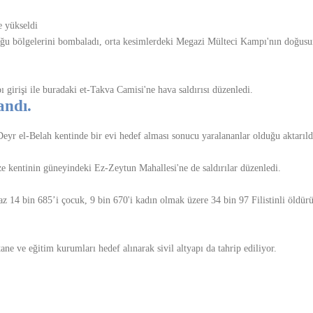
e yükseldi
oğu bölgelerini bombaladı, orta kesimlerdeki Megazi Mülteci Kampı'nın doğusu
 girişi ile buradaki et-Takva Camisi'ne hava saldırısı düzenledi.
andı.
eyr el-Belah kentinde bir evi hedef alması sonucu yaralananlar olduğu aktarıld
ze kentinin güneyindeki Ez-Zeytun Mahallesi'ne de saldırılar düzenledi.
az 14 bin 685’i çocuk, 9 bin 670'i kadın olmak üzere 34 bin 97 Filistinli öldür
tane ve eğitim kurumları hedef alınarak sivil altyapı da tahrip ediliyor.