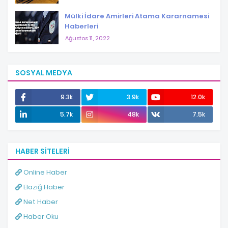
Mülki İdare Amirleri Atama Kararnamesi
Haberleri
Ağustos 11, 2022
SOSYAL MEDYA
9.3k
3.9k
12.0k
5.7k
48k
7.5k
HABER SITELERI
Online Haber
Elazığ Haber
Net Haber
Haber Oku