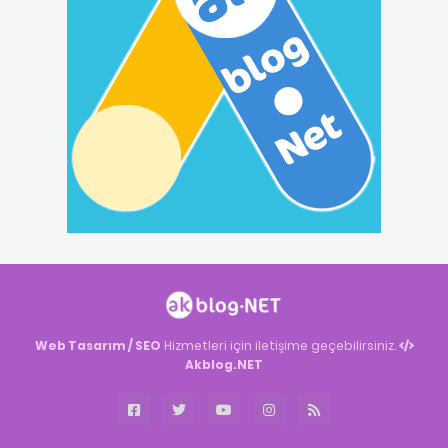
Web Tasarım / SEO
Hizmetleri için iletişime geçebilirsiniz.
Akblog.NET