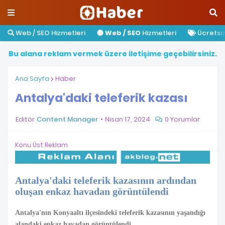
Web / SEO Hizmetleri
Web / SEO
Hizmetleri
Ücretsiz 
B
u
a
l
a
n
a
r
e
k
l
a
m
v
e
r
m
e
k
ü
z
e
r
e
i
l
e
t
i
ş
i
m
e
g
e
ç
e
b
i
l
i
r
s
i
n
i
z
.
Ana Sayfa
Haber
Antalya'daki teleferik kazası
Editör
Content Manager
Nisan 17, 2024
0 Yorumlar
Konu Üst Reklam
Antalya'daki teleferik kazasının ardından
oluşan enkaz havadan görüntülendi
Antalya'nın Konyaaltı ilçesindeki teleferik kazasının yaşandığı
alandaki enkaz havadan görüntülendi.