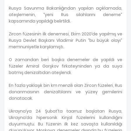
Rusya Savunma Bakanlığından yapılan açıklamada,
ateşlemenin, “yeni Rus silahlarını deneme”
kapsamında yapıldığı belirtildi.
Zircon füzesinin ilk denemesi, Ekim 2020’de yapılmış ve
Rusya Devlet Başkanı Vladimir Putin “bu büyük olayı”
memnuniyetle karşılamıştı.
O zamandan beri başka denemeler de yapıldı ve
füzeler Amiral Gorşkov firkateyninden ya da suya
batmış denizaltıdan ateşlendi.
En fazla yaklaşık bin km menzili olan Zircon füzeleri, Rus
donanmasının denizaltılarını ve yüzey gemilerini
donatacak.
Ukrayna’ya 24 Şubat’ta taarruz başlatan Rusya,
Ukrayna’da hipersonik Kinjal füzelerini kullandığını
duyurmuştu. Bu füzenin ilk kez savaşta kullanıldığı
düşünülüyor. Moskova, denemeler dışında bu füzelerin