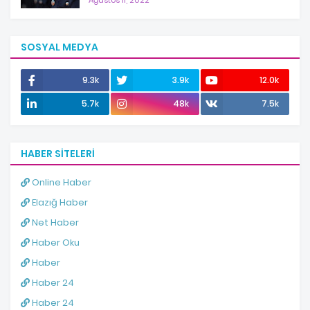
Ağustos 11, 2022
SOSYAL MEDYA
9.3k
3.9k
12.0k
5.7k
48k
7.5k
HABER SITELERI
Online Haber
Elazığ Haber
Net Haber
Haber Oku
Haber
Haber 24
Haber 24