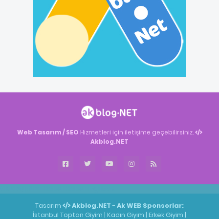
Web Tasarım / SEO
Hizmetleri için iletişime geçebilirsiniz.
Akblog.NET
Akblog.NET
Haber
Haber
ingilizce
Tasarım
Akblog.NET
-
Ak WEB
Sponsorlar:
İstanbul Toptan Giyim
|
Kadın Giyim
|
Erkek Giyim
|