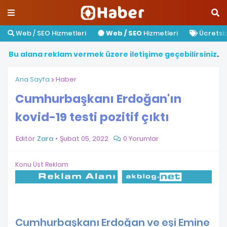
Web / SEO Hizmetleri
Web / SEO
Hizmetleri
Ücretsiz 
B
u
a
l
a
n
a
r
e
k
l
a
m
v
e
r
m
e
k
ü
z
e
r
e
i
l
e
t
i
ş
i
m
e
g
e
ç
e
b
i
l
i
r
s
i
n
i
z
.
Ana Sayfa
Haber
Cumhurbaşkanı Erdoğan'ın
kovid-19 testi pozitif çıktı
Editör
Zara
Şubat 05, 2022
0 Yorumlar
Konu Üst Reklam
Cumhurbaşkanı Erdoğan ve eşi Emine