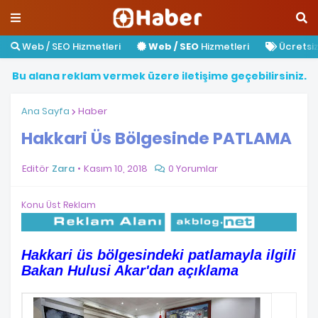
Web / SEO Hizmetleri
Web / SEO
Hizmetleri
Ücretsiz 
B
u
a
l
a
n
a
r
e
k
l
a
m
v
e
r
m
e
k
ü
z
e
r
e
i
l
e
t
i
ş
i
m
e
g
e
ç
e
b
i
l
i
r
s
i
n
i
z
.
Ana Sayfa
Haber
Hakkari Üs Bölgesinde PATLAMA
Editör
Zara
Kasım 10, 2018
0 Yorumlar
Konu Üst Reklam
Hakkari üs bölgesindeki patlamayla ilgili
Bakan Hulusi Akar'dan açıklama