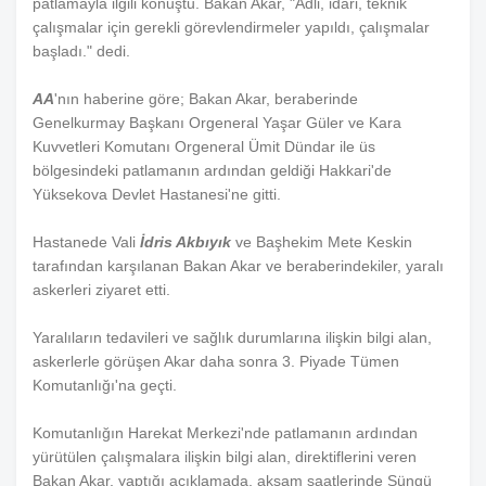
patlamayla ilgili konuştu. Bakan Akar, "Adli, idari, teknik
çalışmalar için gerekli görevlendirmeler yapıldı, çalışmalar
başladı." dedi.
AA
'nın haberine göre; Bakan Akar, beraberinde
Genelkurmay Başkanı Orgeneral Yaşar Güler ve Kara
Kuvvetleri Komutanı Orgeneral Ümit Dündar ile üs
bölgesindeki patlamanın ardından geldiği Hakkari'de
Yüksekova Devlet Hastanesi'ne gitti.
Hastanede Vali
İdris Akbıyık
ve Başhekim Mete Keskin
tarafından karşılanan Bakan Akar ve beraberindekiler, yaralı
askerleri ziyaret etti.
Yaralıların tedavileri ve sağlık durumlarına ilişkin bilgi alan,
askerlerle görüşen Akar daha sonra 3. Piyade Tümen
Komutanlığı'na geçti.
Komutanlığın Harekat Merkezi'nde patlamanın ardından
yürütülen çalışmalara ilişkin bilgi alan, direktiflerini veren
Bakan Akar, yaptığı açıklamada, akşam saatlerinde Süngü