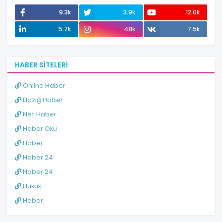
9.3k
3.9k
12.0k
5.7k
48k
7.5k
HABER SITELERI
Online Haber
Elazığ Haber
Net Haber
Haber Oku
Haber
Haber 24
Haber 24
Hukuk
Haber