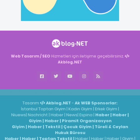
Web Tasarım / SEO
Hizmetleri için iletişime geçebilirsiniz.
Akblog.NET
Akblog.NET
Haber
Haber
ingilizce
Tasarım
Akblog.NET
-
Ak WEB
Sponsorlar:
İstanbul Toptan Giyim
|
Kadın Giyim
|
Erkek Giyim
|
Niuews
|
Nachricht
|
Haber
|
News
|
Espina
|
Haber
|
Haber
|
Giyim
|
Haber
|
Piramit Organizasyon
Giyim
|
Haber
|
Tekstil
|
Çocuk Giyim
|
Türeli & Ceylan
Hukuk Bürosu
Haber
|
Haber
|
Toptan Tekstil
|
Haber
|
Haber
|
Haber
|
Giyim
|