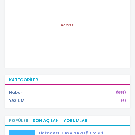
Ak WEB
KATEGORILER
Haber
(1955)
YAZILIM
(6)
POPÜLER
SON AÇILAN
YORUMLAR
Ticimax SEO AYARLARI Eğitimleri