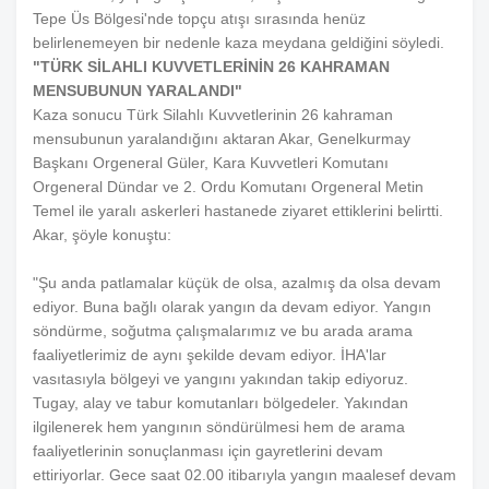
Tepe Üs Bölgesi'nde topçu atışı sırasında henüz
belirlenemeyen bir nedenle kaza meydana geldiğini söyledi.
"TÜRK SİLAHLI KUVVETLERİNİN 26 KAHRAMAN
MENSUBUNUN YARALANDI"
Kaza sonucu Türk Silahlı Kuvvetlerinin 26 kahraman
mensubunun yaralandığını aktaran Akar, Genelkurmay
Başkanı Orgeneral Güler, Kara Kuvvetleri Komutanı
Orgeneral Dündar ve 2. Ordu Komutanı Orgeneral Metin
Temel ile yaralı askerleri hastanede ziyaret ettiklerini belirtti.
Akar, şöyle konuştu:
"Şu anda patlamalar küçük de olsa, azalmış da olsa devam
ediyor. Buna bağlı olarak yangın da devam ediyor. Yangın
söndürme, soğutma çalışmalarımız ve bu arada arama
faaliyetlerimiz de aynı şekilde devam ediyor. İHA'lar
vasıtasıyla bölgeyi ve yangını yakından takip ediyoruz.
Tugay, alay ve tabur komutanları bölgedeler. Yakından
ilgilenerek hem yangının söndürülmesi hem de arama
faaliyetlerinin sonuçlanması için gayretlerini devam
ettiriyorlar. Gece saat 02.00 itibarıyla yangın maalesef devam