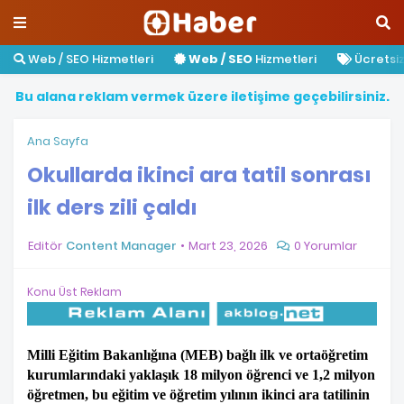
Web / SEO Hizmetleri
Web / SEO
Hizmetleri
Ücretsiz 
B
u
a
l
a
n
a
r
e
k
l
a
m
v
e
r
m
e
k
ü
z
e
r
e
i
l
e
t
i
ş
i
m
e
g
e
ç
e
b
i
l
i
r
s
i
n
i
z
.
Ana Sayfa
Okullarda ikinci ara tatil sonrası
ilk ders zili çaldı
Editör
Content Manager
Mart 23, 2026
0 Yorumlar
Konu Üst Reklam
Milli Eğitim Bakanlığına (MEB) bağlı ilk ve ortaöğretim
kurumlarındaki yaklaşık 18 milyon öğrenci ve 1,2 milyon
öğretmen, bu eğitim ve öğretim yılının ikinci ara tatilinin