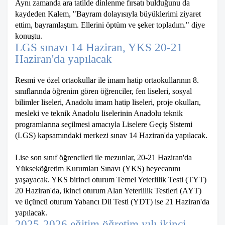
Aynı zamanda ara tatilde dinlenme fırsatı bulduğunu da
kaydeden Kalem, "Bayram dolayısıyla büyüklerimi ziyaret
ettim, bayramlaştım. Ellerini öptüm ve şeker topladım." diye
konuştu.
LGS sınavı 14 Haziran, YKS 20-21
Haziran'da yapılacak
Resmi ve özel ortaokullar ile imam hatip ortaokullarının 8.
sınıflarında öğrenim gören öğrenciler, fen liseleri, sosyal
bilimler liseleri, Anadolu imam hatip liseleri, proje okulları,
mesleki ve teknik Anadolu liselerinin Anadolu teknik
programlarına seçilmesi amacıyla Liselere Geçiş Sistemi
(LGS) kapsamındaki merkezi sınav 14 Haziran'da yapılacak.
Lise son sınıf öğrencileri ile mezunlar, 20-21 Haziran'da
Yükseköğretim Kurumları Sınavı (YKS) heyecanını
yaşayacak. YKS birinci oturum Temel Yeterlilik Testi (TYT)
20 Haziran'da, ikinci oturum Alan Yeterlilik Testleri (AYT)
ve üçüncü oturum Yabancı Dil Testi (YDT) ise 21 Haziran'da
yapılacak.
2025-2026 eğitim öğretim yılı ikinci