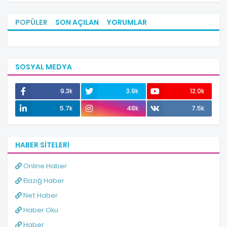
POPÜLER
SON AÇILAN
YORUMLAR
SOSYAL MEDYA
9.3k
3.9k
12.0k
5.7k
48k
7.5k
HABER SITELERI
Online Haber
Elazığ Haber
Net Haber
Haber Oku
Haber