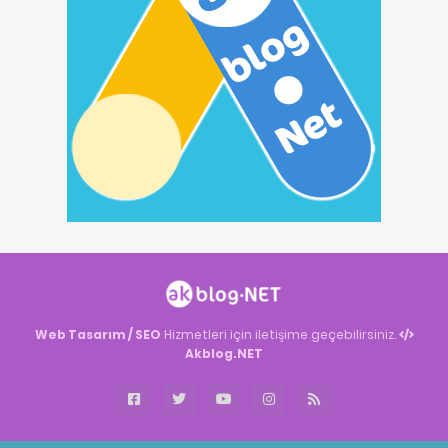
Web Tasarım / SEO
Hizmetleri için iletişime geçebilirsiniz.
Akblog.NET