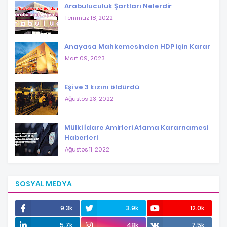
Arabuluculuk Şartları Nelerdir
Temmuz 18, 2022
Anayasa Mahkemesinden HDP için Karar
Mart 09, 2023
Eşi ve 3 kızını öldürdü
Ağustos 23, 2022
Mülki İdare Amirleri Atama Kararnamesi
Haberleri
Ağustos 11, 2022
SOSYAL MEDYA
9.3k
3.9k
12.0k
5.7k
48k
7.5k