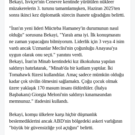
Bekayi, İsviçre'nin Cenevre kentinde yürütülen nükleer
müzakerelerin 3. turunu tamamlamışken, Haziran 2025'ten
sonra ikinci kez diplomatik sürecin ihanete uğradığını belirtti.
"İran'ın yeni lideri Mücteba Hamaney'in durumunun nasıl
olduğu" sorusuna Bekayi, "Yaralı ama iyi. İlk konuşmasını
ne zaman yapacağını bilmiyorum. Liderlik için 3 veya 4 isim
vardı ancak Uzmanlar Meclisi'nin çoğunluğu Anayasa'ya
uygun olarak onu seçti." yanıtını verdi.
Bekayi, İran'ın Minab kentindeki kız ilkokuluna yapılan
saldırıyı hatırlatarak, "Minab'da bir katliam yaptılar. İki
Tomahawk füzesi kullandılar. Amaç sadece mümkün olduğu
kadar çok sivilin ölmesini sağlamaktı. Çoğu çocuk olmak
üzere yaklaşık 170 masum insanı öldürdüler. (İtalya
Başbakanı) Giorgia Meloni'nin saldırıyı kınamasından
memnunuz." ifadesini kullandı.
Bekayi, komşu ülkelere karşı hiçbir düşmanlık
beslemediklerini ancak ABD'nin bölgedeki askeri varlığının
"büyük bir güvensizliğe yol açtığını" belirtti.