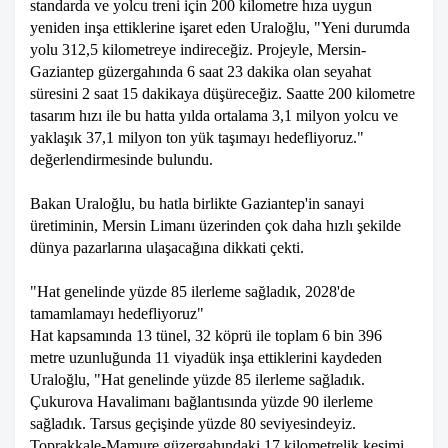
standarda ve yolcu treni için 200 kilometre hıza uygun
yeniden inşa ettiklerine işaret eden Uraloğlu, "Yeni durumda
yolu 312,5 kilometreye indireceğiz. Projeyle, Mersin-
Gaziantep güzergahında 6 saat 23 dakika olan seyahat
süresini 2 saat 15 dakikaya düşüreceğiz. Saatte 200 kilometre
tasarım hızı ile bu hatta yılda ortalama 3,1 milyon yolcu ve
yaklaşık 37,1 milyon ton yük taşımayı hedefliyoruz."
değerlendirmesinde bulundu.
Bakan Uraloğlu, bu hatla birlikte Gaziantep'in sanayi
üretiminin, Mersin Limanı üzerinden çok daha hızlı şekilde
dünya pazarlarına ulaşacağına dikkati çekti.
"Hat genelinde yüzde 85 ilerleme sağladık, 2028'de
tamamlamayı hedefliyoruz"
Hat kapsamında 13 tünel, 32 köprü ile toplam 6 bin 396
metre uzunluğunda 11 viyadük inşa ettiklerini kaydeden
Uraloğlu, "Hat genelinde yüzde 85 ilerleme sağladık.
Çukurova Havalimanı bağlantısında yüzde 90 ilerleme
sağladık. Tarsus geçişinde yüzde 80 seviyesindeyiz.
Toprakkale-Mamure güzergahındaki 17 kilometrelik kesimi