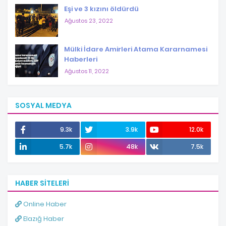
Eşi ve 3 kızını öldürdü
Ağustos 23, 2022
Mülki İdare Amirleri Atama Kararnamesi
Haberleri
Ağustos 11, 2022
SOSYAL MEDYA
9.3k
3.9k
12.0k
5.7k
48k
7.5k
HABER SITELERI
Online Haber
Elazığ Haber