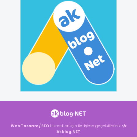
Web Tasarım / SEO
Hizmetleri için iletişime geçebilirsiniz.
Akblog.NET