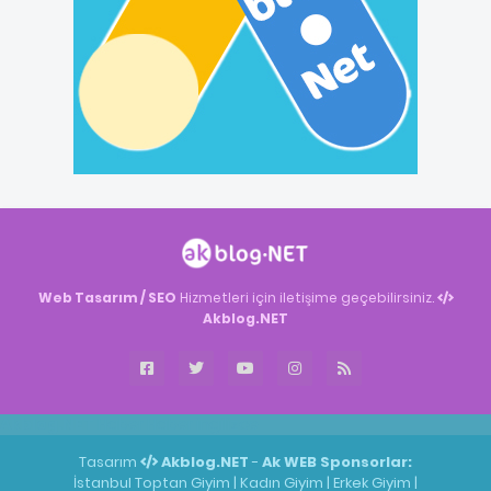
Web Tasarım / SEO
Hizmetleri için iletişime geçebilirsiniz.
Akblog.NET
Akblog.NET
Haber
Haber
ingilizce
Tasarım
Akblog.NET
-
Ak WEB
Sponsorlar:
İstanbul Toptan Giyim
|
Kadın Giyim
|
Erkek Giyim
|