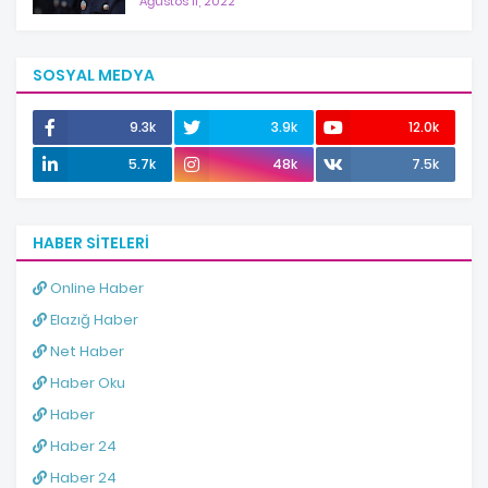
Ağustos 11, 2022
SOSYAL MEDYA
9.3k
3.9k
12.0k
5.7k
48k
7.5k
HABER SITELERI
Online Haber
Elazığ Haber
Net Haber
Haber Oku
Haber
Haber 24
Haber 24