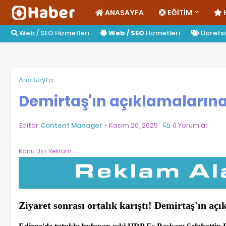
ANASAYFA
EĞITIM
Web / SEO Hizmetleri
Web / SEO
Hizmetleri
Ücretsiz
Ana Sayfa
Demirtaş'ın açıklamalarına
Editör
Content Manager
Kasım 20, 2025
0 Yorumlar
Konu Üst Reklam
Ziyaret sonrası ortalık karıştı! Demirtaş'ın aç