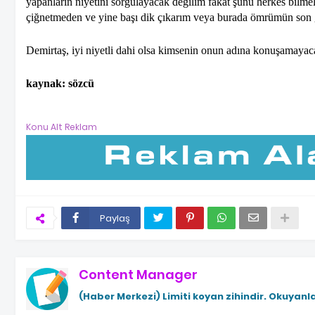
yapanların niyetini sorgulayacak değilim fakat şunu herkes bilm
çiğnetmeden ve yine başı dik çıkarım veya burada ömrümün son g
Demirtaş, iyi niyetli dahi olsa kimsenin onun adına konuşamayaca
kaynak: sözcü
Konu Alt Reklam
Paylaş
Content Manager
(Haber Merkezi)
Limiti koyan zihindir. Okuyanla