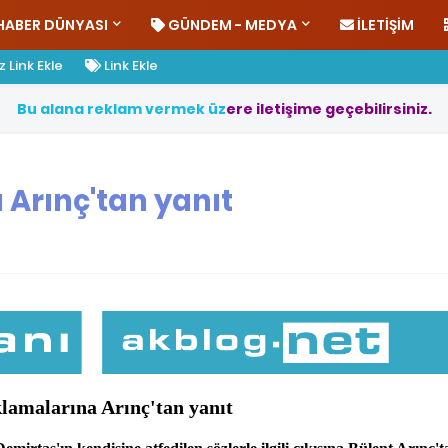
HABER DÜNYASI
GÜNDEM - MEDYA
İLETIŞIM
 Link Ekle
Link Ekle
B
u
a
l
a
n
a
r
e
k
l
a
m
v
e
r
m
e
k
ü
z
e
r
e
i
l
e
t
i
ş
i
m
e
g
e
ç
e
b
i
l
i
r
s
i
n
i
z
.
 Arınç'tan yanıt
ıklamalarına Arınç'tan yanıt