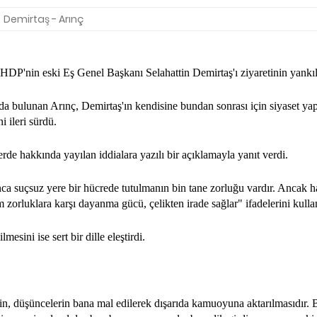
Demirtaş - Arınç
P'nin eski Eş Genel Başkanı Selahattin Demirtaş'ı ziyaretinin yankıl
arda bulunan Arınç, Demirtaş'ın kendisine bundan sonrası için siyaset y
 ileri sürdü.
e hakkında yayılan iddialara yazılı bir açıklamayla yanıt verdi.
a suçsuz yere bir hücrede tutulmanın bin tane zorluğu vardır. Ancak h
zorluklara karşı dayanma gücü, çelikten irade sağlar" ifadelerini kulla
esini ise sert bir dille eleştirdi.
n, düşüncelerin bana mal edilerek dışarıda kamuoyuna aktarılmasıdır.