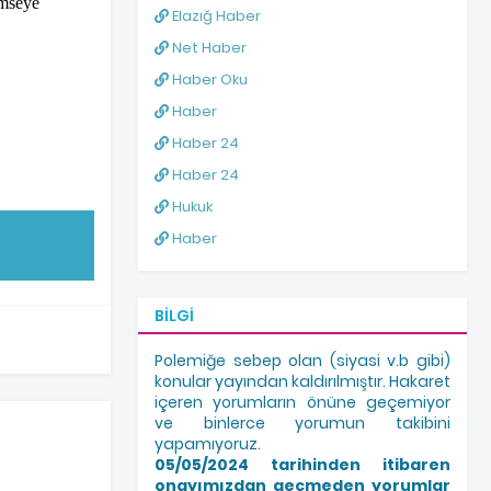
imseye
Elazığ Haber
Net Haber
Haber Oku
Haber
Haber 24
Haber 24
Hukuk
Haber
BILGI
Polemiğe sebep olan (siyasi v.b gibi)
konular yayından kaldırılmıştır. Hakaret
içeren yorumların önüne geçemiyor
ve binlerce yorumun takibini
yapamıyoruz.
05/05/2024 tarihinden itibaren
onayımızdan geçmeden yorumlar