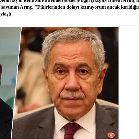
rtaş'ın kendisine atfedilen sözlerle ilgili çıkışına Bülent Arınç't
ı savunan Arınç, "Fikirlerinden dolayı kızmıyorum ancak kırıldığı
ylaştı