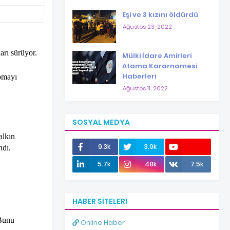
Eşi ve 3 kızını öldürdü
Ağustos 23, 2022
arı sürüyor.
Mülki İdare Amirleri
Atama Kararnamesi
Haberleri
apmayı
Ağustos 11, 2022
SOSYAL MEDYA
alkın
9.3k
3.9k
ndı.
12.0k
5.7k
48k
7.5k
HABER SITELERI
 Bunu
Online Haber