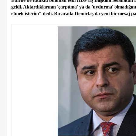
Edirne'de tutuklu bulunan eski HDP Eş Başkanı Selahattin Demi
geldi. Aktardıklarının 'çarpıtma' ya da 'uydurma' olmadığın
etmek isterim" dedi. Bu arada Demirtaş da yeni bir mesaj pa