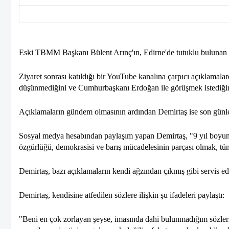
Eski TBMM Başkanı Bülent Arınç'ın, Edirne'de tutuklu bulunan HD
Ziyaret sonrası katıldığı bir YouTube kanalına çarpıcı açıklamal
düşünmediğini ve Cumhurbaşkanı Erdoğan ile görüşmek istediğini
Açıklamaların gündem olmasının ardından Demirtaş ise son günlerd
Sosyal medya hesabından paylaşım yapan Demirtaş, "9 yıl boyunc
özgürlüğü, demokrasisi ve barış mücadelesinin parçası olmak, tüm 
Demirtaş, bazı açıklamaların kendi ağzından çıkmış gibi servis edilm
Demirtaş, kendisine atfedilen sözlere ilişkin şu ifadeleri paylaştı:
"Beni en çok zorlayan şeyse, imasında dahi bulunmadığım sözleri