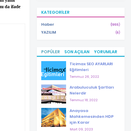
an yanıt
mı da ifade
KATEGORILER
Haber
(1955)
YAZILIM
(6)
POPÜLER
SON AÇILAN
YORUMLAR
Ticimax SEO AYARLARI
Eğitimleri
Temmuz 26, 2022
Arabuluculuk Şartları
Nelerdir
Temmuz 18, 2022
Anayasa
Mahkemesinden HDP
için Karar
Mart 09, 2023