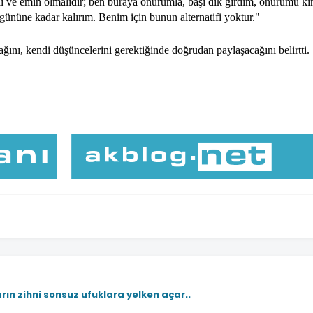
eli ve emin olmalıdır; ben buraya onurumla, başı dik girdim, onurumu k
ününe kadar kalırım. Benim için bunun alternatifi yoktur."
ğını, kendi düşüncelerini gerektiğinde doğrudan paylaşacağını belirtti.
rın zihni sonsuz ufuklara yelken açar..