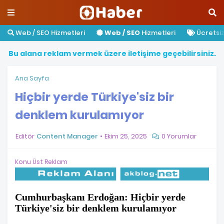
Web / SEO Hizmetleri
Web / SEO
Hizmetleri
Ücretsiz 
B
u
a
l
a
n
a
r
e
k
l
a
m
v
e
r
m
e
k
ü
z
e
r
e
i
l
e
t
i
ş
i
m
e
g
e
ç
e
b
i
l
i
r
s
i
n
i
z
.
Ana Sayfa
Hiçbir yerde Türkiye'siz bir
denklem kurulamıyor
Editör
Content Manager
Ekim 25, 2025
0 Yorumlar
Konu Üst Reklam
Cumhurbaşkanı Erdoğan: Hiçbir yerde
Türkiye'siz bir denklem kurulamıyor