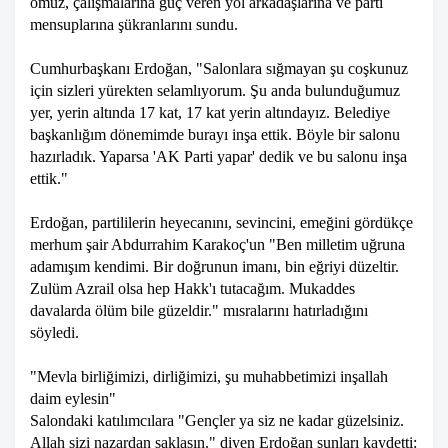
omuz, çalışmalarına güç veren yol arkadaşlarına ve parti
mensuplarına şükranlarını sundu.
Cumhurbaşkanı Erdoğan, "Salonlara sığmayan şu coşkunuz
için sizleri yürekten selamlıyorum. Şu anda bulunduğumuz
yer, yerin altında 17 kat, 17 kat yerin altındayız. Belediye
başkanlığım dönemimde burayı inşa ettik. Böyle bir salonu
hazırladık. Yaparsa 'AK Parti yapar' dedik ve bu salonu inşa
ettik."
Erdoğan, partililerin heyecanını, sevincini, emeğini gördükçe
merhum şair Abdurrahim Karakoç'un "Ben milletim uğruna
adamışım kendimi. Bir doğrunun imanı, bin eğriyi düzeltir.
Zulüm Azrail olsa hep Hakk'ı tutacağım. Mukaddes
davalarda ölüm bile güzeldir." mısralarını hatırladığını
söyledi.
"Mevla birliğimizi, dirliğimizi, şu muhabbetimizi inşallah
daim eylesin"
Salondaki katılımcılara "Gençler ya siz ne kadar güzelsiniz.
Allah sizi nazardan saklasın." diyen Erdoğan şunları kaydetti: