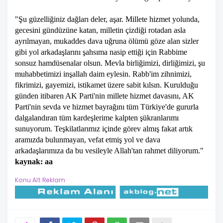
"Şu güzelliğiniz dağları deler, aşar. Millete hizmet yolunda,
gecesini gündüzüne katan, milletin çizdiği rotadan asla
ayrılmayan, mukaddes dava uğruna ölümü göze alan sizler
gibi yol arkadaşlarını şahsıma nasip ettiği için Rabbime
sonsuz hamdüsenalar olsun. Mevla birliğimizi, dirliğimizi, şu
muhabbetimizi inşallah daim eylesin. Rabb'im zihnimizi,
fikrimizi, gayemizi, istikamet üzere sabit kılsın. Kurulduğu
günden itibaren AK Parti'nin millete hizmet davasını, AK
Parti'nin sevda ve hizmet bayrağını tüm Türkiye'de gururla
dalgalandıran tüm kardeşlerime kalpten şükranlarımı
sunuyorum. Teşkilatlarımız içinde görev almış fakat artık
aramızda bulunmayan, vefat etmiş yol ve dava
arkadaşlarımıza da bu vesileyle Allah'tan rahmet diliyorum."
kaynak: aa
Konu Alt Reklam