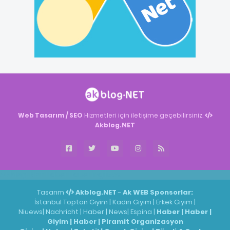
Web Tasarım / SEO
Hizmetleri için iletişime geçebilirsiniz.
Akblog.NET
Akblog.NET
Haber
Haber
ingilizce
Tasarım
Akblog.NET
-
Ak WEB
Sponsorlar:
İstanbul Toptan Giyim
|
Kadın Giyim
|
Erkek Giyim
|
Niuews
|
Nachricht
|
Haber
|
News
|
Espina
|
Haber
|
Haber
|
Giyim
|
Haber
|
Piramit Organizasyon