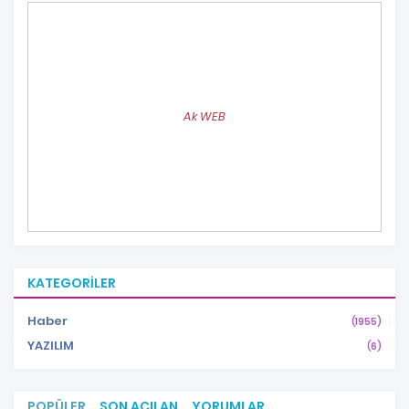
Ak WEB
KATEGORILER
Haber
(1955)
YAZILIM
(6)
POPÜLER
SON AÇILAN
YORUMLAR