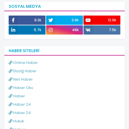
SOSYAL MEDYA
9.3k
3.9k
12.0k
5.7k
48k
7.5k
HABER SITELERI
Online Haber
Elazığ Haber
Net Haber
Haber Oku
Haber
Haber 24
Haber 24
Hukuk