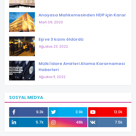
Anayasa Mahkemesinden HDP için Karar
Mart 09, 2023
Eşi ve 3 kızını öldürdü
Ağustos 23, 2022
Mülki İdare Amirleri Atama Kararnamesi
Haberleri
Ağustos 11, 2022
SOSYAL MEDYA
9.3k
3.9k
12.0k
5.7k
48k
7.5k