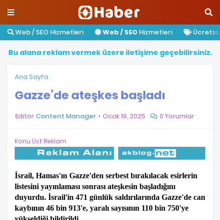
Web / SEO Hizmetleri
Web / SEO
Hizmetleri
Ücretsiz 
B
u
a
l
a
n
a
r
e
k
l
a
m
v
e
r
m
e
k
ü
z
e
r
e
i
l
e
t
i
ş
i
m
e
g
e
ç
e
b
i
l
i
r
s
i
n
i
z
.
Ana Sayfa
Gazze’de ateşkes başladı
Editör
Content Manager
Ocak 19, 2025
0 Yorumlar
Konu Üst Reklam
İsrail, Hamas'ın Gazze'den serbest bırakılacak esirlerin
listesini yayınlaması sonrası ateşkesin başladığını
duyurdu. İsrail'in 471 günlük saldırılarında Gazze'de can
kaybının 46 bin 913'e, yaralı sayısının 110 bin 750'ye
yükseldiği bildirildi.