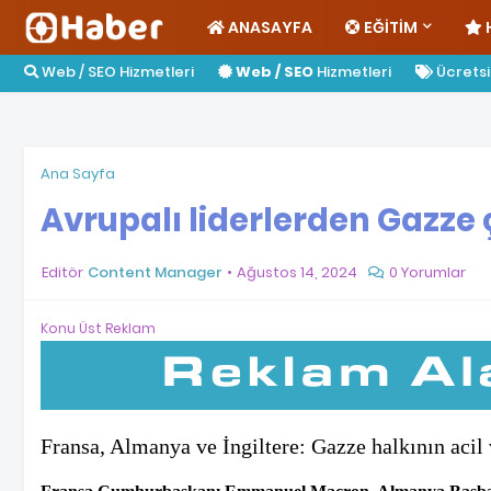
ANASAYFA
EĞITIM
Web / SEO Hizmetleri
Web / SEO
Hizmetleri
Ücretsiz
Ana Sayfa
Avrupalı liderlerden Gazze 
Editör
Content Manager
Ağustos 14, 2024
0 Yorumlar
Konu Üst Reklam
Fransa, Almanya ve İngiltere: Gazze halkının acil 