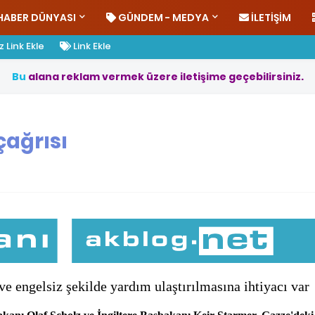
HABER DÜNYASI
GÜNDEM - MEDYA
İLETIŞIM
 Link Ekle
Link Ekle
B
u
a
l
a
n
a
r
e
k
l
a
m
v
e
r
m
e
k
ü
z
e
r
e
i
l
e
t
i
ş
i
m
e
g
e
ç
e
b
i
l
i
r
s
i
n
i
z
.
çağrısı
ve engelsiz şekilde yardım ulaştırılmasına ihtiyacı var