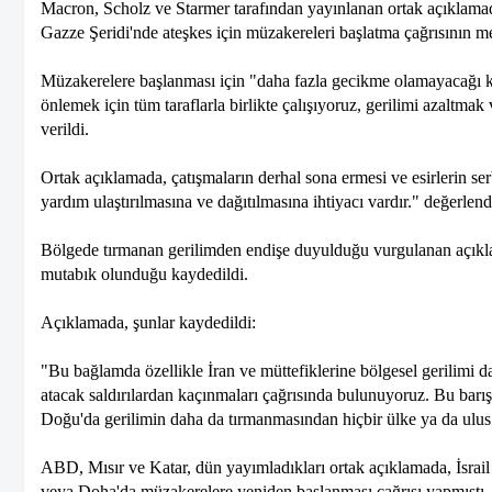
Macron, Scholz ve Starmer tarafından yayınlanan ortak açıklamada
Gazze Şeridi'nde ateşkes için müzakereleri başlatma çağrısının me
Müzakerelere başlanması için "daha fazla gecikme olamayacağı 
önlemek için tüm taraflarla birlikte çalışıyoruz, gerilimi azaltma
verildi.
Ortak açıklamada, çatışmaların derhal sona ermesi ve esirlerin serb
yardım ulaştırılmasına ve dağıtılmasına ihtiyacı vardır." değerle
Bölgede tırmanan gerilimden endişe duyulduğu vurgulanan açıklam
mutabık olunduğu kaydedildi.
Açıklamada, şunlar kaydedildi:
"Bu bağlamda özellikle İran ve müttefiklerine bölgesel gerilimi dah
atacak saldırılardan kaçınmaları çağrısında bulunuyoruz. Bu barış 
Doğu'da gerilimin daha da tırmanmasından hiçbir ülke ya da ulus
ABD, Mısır ve Katar, dün yayımladıkları ortak açıklamada, İsrail
veya Doha'da müzakerelere yeniden başlanması çağrısı yapmıştı.