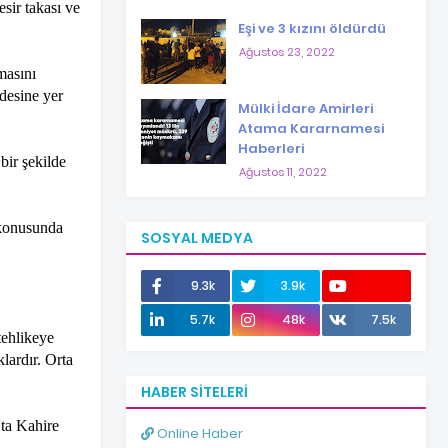
sir takası ve
Eşi ve 3 kızını öldürdü
Ağustos 23, 2022
masını
adesine yer
Mülki İdare Amirleri
Atama Kararnamesi
Haberleri
bir şekilde
Ağustos 11, 2022
 konusunda
SOSYAL MEDYA
9.3k
3.9k
12.0k
5.7k
48k
7.5k
tehlikeye
lardır. Orta
HABER SITELERI
'ta Kahire
Online Haber