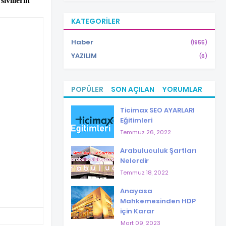
ivillerin
KATEGORILER
Haber
(1955)
YAZILIM
(6)
POPÜLER
SON AÇILAN
YORUMLAR
Ticimax SEO AYARLARI
Eğitimleri
Temmuz 26, 2022
Arabuluculuk Şartları
Nelerdir
Temmuz 18, 2022
Anayasa
Mahkemesinden HDP
için Karar
Mart 09, 2023