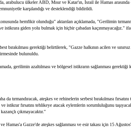
, arabulucu ülkeler ABD, Mısır ve Katar'ın, İsrail ile Hamas arasında e
mnuniyetle karşılandığı ve desteklendiği bildirildi.
konusunda hemfikir olunduğu" aktarılan açıklamada, "Gerilimin tırman
k ve istikrara giden yolu bulmak için hiçbir çabadan kaçınmayacağız." if
est bırakılması gerektiği belirtilerek, "Gazze halkının acilen ve sınırsız 
ndirmesinde bulunuldu.
ada, gerilimin azaltılması ve bölgesel istikrarın sağlanması gerektiği
a da tırmandıracak, ateşkes ve rehinelerin serbest bırakılması fırsatını 
ve istikrar fırsatını tehlikeye atacak eylemlerin sorumluluğunu taşıyacak
 kazançlı çıkmayacaktır."
 ve Hamas'a Gazze'de ateşkes sağlanması ve esir takası için 15 Ağustos