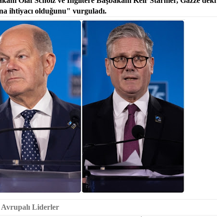
Olaf Scholz ve İngiltere Başbakanı Keir Starmer, Gazze'deki s
sına ihtiyacı olduğunu" vurguladı.
Avrupalı Liderler