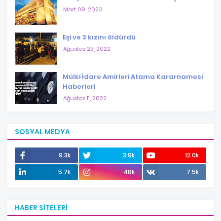
Mart 09, 2023
Eşi ve 3 kızını öldürdü
Ağustos 23, 2022
Mülki İdare Amirleri Atama Kararnamesi
Haberleri
Ağustos 11, 2022
SOSYAL MEDYA
9.3k
3.9k
12.0k
5.7k
48k
7.5k
HABER SITELERI