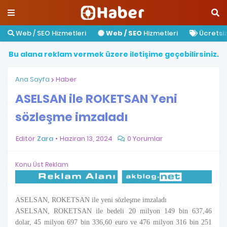
Web / SEO Hizmetleri
Web / SEO
Hizmetleri
Ücretsiz 
B
u
a
l
a
n
a
r
e
k
l
a
m
v
e
r
m
e
k
ü
z
e
r
e
i
l
e
t
i
ş
i
m
e
g
e
ç
e
b
i
l
i
r
s
i
n
i
z
.
Ana Sayfa
Haber
ASELSAN ile ROKETSAN Yeni
sözleşme imzaladı
Editör
Zara
Haziran 13, 2024
0 Yorumlar
Konu Üst Reklam
ASELSAN, ROKETSAN ile yeni sözleşme imzaladı
ASELSAN, ROKETSAN ile bedeli 20 milyon 149 bin 637,46
dolar, 45 milyon 697 bin 336,60 euro ve 476 milyon 316 bin 251