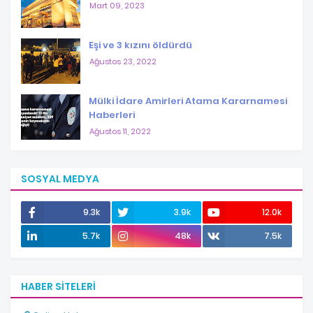
Mart 09, 2023
Eşi ve 3 kızını öldürdü
Ağustos 23, 2022
Mülki İdare Amirleri Atama Kararnamesi
Haberleri
Ağustos 11, 2022
SOSYAL MEDYA
9.3k
3.9k
12.0k
5.7k
48k
7.5k
HABER SITELERI