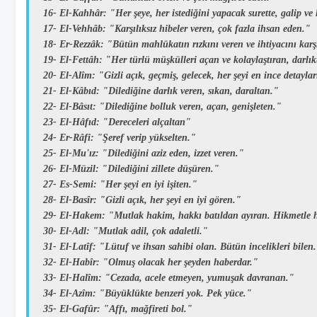
16-
El-Kahhâr:
"Her şeye, her istediğini yapacak surette, galip v
17-
El-Vehhâb:
"Karşılıksız hibeler veren, çok fazla ihsan eden."
18-
Er-Rezzâk:
"Bütün mahlükatın rızkını veren ve ihtiyacını karş
19-
El-Fettâh:
"Her türlü müşkülleri açan ve kolaylaştıran, darlık
20-
El-Alîm:
"Gizli açık, geçmiş, gelecek, her şeyi en ince detayla
21-
El-Kâbıd:
"Dilediğine darlık veren, sıkan, daraltan."
22-
El-Bâsıt:
"Dilediğine bolluk veren, açan, genişleten."
23-
El-Hâfıd:
"Dereceleri alçaltan"
24-
Er-Râfi:
"Şeref verip yükselten."
25-
El-Mu'ız:
"Dilediğini aziz eden, izzet veren."
26-
El-Müzil:
"Dilediğini zillete düşüren."
27-
Es-Semi:
"Her şeyi en iyi işiten."
28-
El-Basîr:
"Gizli açık, her şeyi en iyi gören."
29-
El-Hakem:
"Mutlak hakim, hakkı batıldan ayıran. Hikmetle
30-
El-Adl:
"Mutlak adil, çok adaletli."
31-
El-Latîf:
"Lütuf ve ihsan sahibi olan. Bütün incelikleri bilen
32-
El-Habîr:
"Olmuş olacak her şeyden haberdar."
33-
El-Halîm:
"Cezada, acele etmeyen, yumuşak davranan."
34-
El-Azîm:
"Büyüklükte benzeri yok. Pek yüce."
35-
El-Gafûr:
"Affı, mağfireti bol."