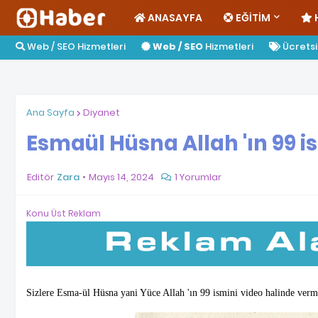
ANASAYFA
EĞITIM
Web / SEO Hizmetleri
Web / SEO
Hizmetleri
Ücretsiz
Ana Sayfa
Diyanet
Esmaül Hüsna Allah 'ın 99 i
Editör
Zara
Mayıs 14, 2024
1 Yorumlar
Konu Üst Reklam
Sizlere Esma-ül Hüsna yani Yüce Allah 'ın 99 ismini video halinde verm