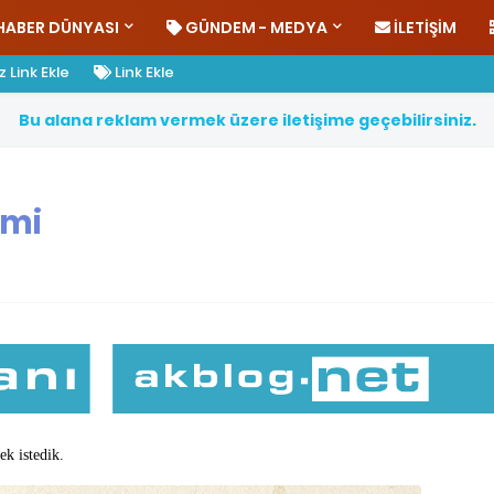
HABER DÜNYASI
GÜNDEM - MEDYA
İLETIŞIM
 Link Ekle
Link Ekle
B
u
a
l
a
n
a
r
e
k
l
a
m
v
e
r
m
e
k
ü
z
e
r
e
i
l
e
t
i
ş
i
m
e
g
e
ç
e
b
i
l
i
r
s
i
n
i
z
.
smi
ek istedik.