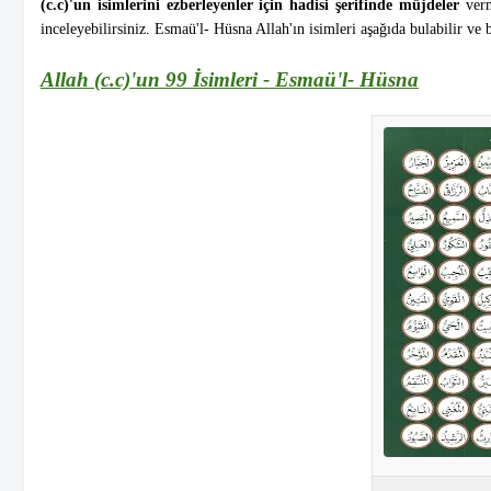
(c.c)'un isimlerini ezberleyenler için hadisi şerifinde müjdeler
verm
inceleyebilirsiniz. Esmaü'l- Hüsna Allah'ın isimleri aşağıda bulabilir v
Allah (c.c)'un 99 İsimleri - Esmaü'l- Hüsna