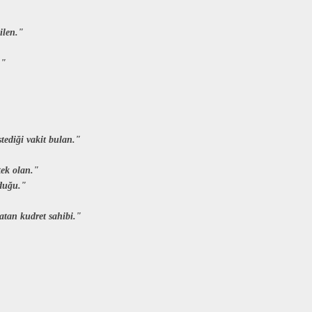
ilen."
."
stediği vakit bulan."
tek olan."
lduğu."
ratan kudret sahibi."