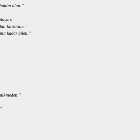
e hakim olan."
ılayan."
tan kurtaran. "
rına kadar bilen."
 hükmeden."
."