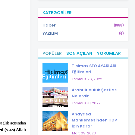
KATEGORILER
Haber
(1955)
YAZILIM
(6)
POPÜLER
SON AÇILAN
YORUMLAR
Ticimax SEO AYARLARI
Eğitimleri
Temmuz 26, 2022
Arabuluculuk Şartları
Nelerdir
Temmuz 18, 2022
Anayasa
Mahkemesinden HDP
ağlık açısından
için Karar
(s.a.s) Allah
Mart 09, 2023