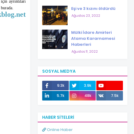
çin ayrıntıları
 burada.
Eşi ve 3 kızını öldürdü
kblog.net
Ağustos 23, 2022
Mülki İdare Amirleri
Atama Kararnamesi
Haberleri
Ağustos 11, 2022
SOSYAL MEDYA
9.3k
3.9k
12.0k
5.7k
48k
7.5k
HABER SITELERI
Online Haber