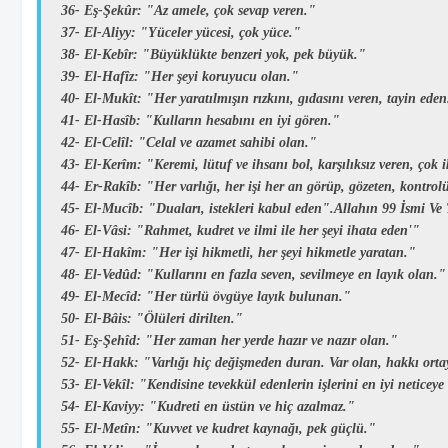
36-
Eş-Şekûr:
"Az amele, çok sevap veren."
37-
El-Aliyy:
"Yüceler yücesi, çok yüce."
38-
El-Kebîr:
"Büyüklükte benzeri yok, pek büyük."
39-
El-Hafîz:
"Her şeyi koruyucu olan."
40-
El-Mukît:
"Her yaratılmışın rızkını, gıdasını veren, tayin eden
41-
El-Hasîb:
"Kulların hesabını en iyi gören."
42-
El-Celîl:
"Celal ve azamet sahibi olan."
43-
El-Kerîm:
"Keremi, lütuf ve ihsanı bol, karşılıksız veren, çok
44-
Er-Rakîb:
"Her varlığı, her işi her an görüp, gözeten, kontrol
45-
El-Mucîb:
"Duaları, istekleri kabul eden".Allahın 99 İsmi V
46-
El-Vâsi:
"Rahmet, kudret ve ilmi ile her şeyi ihata eden'"
47-
El-Hakîm:
"Her işi hikmetli, her şeyi hikmetle yaratan."
48-
El-Vedûd:
"Kullarını en fazla seven, sevilmeye en layık olan."
49-
El-Mecîd:
"Her türlü övgüye layık bulunan."
50-
El-Bâis:
"Ölüleri dirilten."
51-
Eş-Şehîd:
"Her zaman her yerde hazır ve nazır olan."
52-
El-Hakk:
"Varlığı hiç değişmeden duran. Var olan, hakkı orta
53-
El-Vekîl:
"Kendisine tevekkül edenlerin işlerini en iyi neticeye
54-
El-Kaviyy:
"Kudreti en üstün ve hiç azalmaz."
55-
El-Metîn:
"Kuvvet ve kudret kaynağı, pek güçlü."