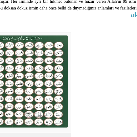
iştir. Her isminde ayrı bir hikmet bulunan ve huzur veren Allah'ın 99 ismi i
e bu doksan dokuz ismin daha önce belki de duymadığınız anlamları ve faziletleri
a