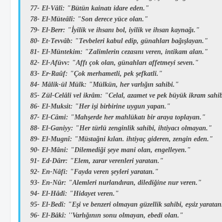
77-
El-Vâlî:
"Bütün kainatı idare eden."
78-
El-Müteâlî:
"Son derece yüce olan."
79-
El-Berr:
"İyilik ve ihsanı bol, iyilik ve ihsan kaynağı."
80-
Et-Tevvâb:
"Tevbeleri kabul edip, günahları bağışlayan."
81-
El-Müntekim:
"Zalimlerin cezasını veren, intikam alan."
82-
El-Afüvv:
"Affı çok olan, günahları affetmeyi seven."
83-
Er-Raûf:
"Çok merhametli, pek şefkatli."
84-
Mâlik-ül Mülk:
"Mülkün, her varlığın sahibi."
85-
Zül-Celâli vel ikrâm:
"Celal, azamet ve pek büyük ikram sahib
86-
El-Muksit:
"Her işi birbirine uygun yapan."
87-
El-Câmi:
"Mahşerde her mahlükatı bir araya toplayan."
88-
El-Ganiyy:
"Her türlü zenginlik sahibi, ihtiyacı olmayan."
89-
El-Mugnî:
"Müstağni kılan. ihtiyaç gideren, zengin eden."
90-
El-Mâni:
"Dilemediği şeye mani olan, engelleyen."
91-
Ed-Dârr:
"Elem, zarar verenleri yaratan."
92-
En-Nâfi:
"Fayda veren şeyleri yaratan."
93-
En-Nûr:
"Alemleri nurlandıran, dilediğine nur veren."
94-
El-Hâdî:
"Hidayet veren."
95-
El-Bedî:
"Eşi ve benzeri olmayan güzellik sahibi, eşsiz yaratan
96-
El-Bâkî:
''Varlığının sonu olmayan, ebedi olan."