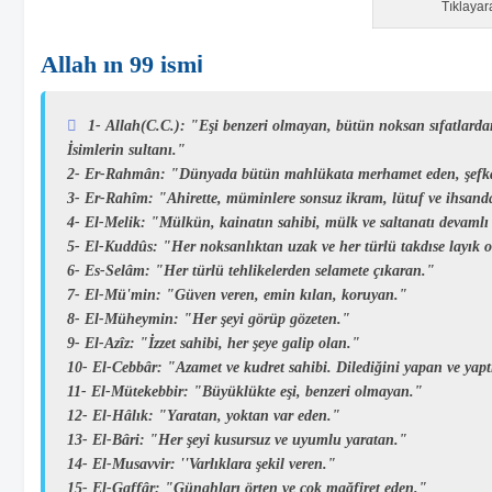
Tıklayar
Allah ın 99 ism
i
1-
Allah(C.C.):
"Eşi benzeri olmayan, bütün noksan sıfatlardan 
İsimlerin sultanı."
2-
Er-Rahmân:
"Dünyada bütün mahlükata merhamet eden, şefkat
3-
Er-Rahîm:
"Ahirette, müminlere sonsuz ikram, lütuf ve ihsan
4-
El-Melik:
"Mülkün, kainatın sahibi, mülk ve saltanatı devamlı
5-
El-Kuddûs:
"Her noksanlıktan uzak ve her türlü takdıse layık 
6-
Es-Selâm:
"Her türlü tehlikelerden selamete çıkaran."
7-
El-Mü'min:
"Güven veren, emin kılan, koruyan."
8-
El-Müheymin:
"Her şeyi görüp gözeten."
9-
El-Azîz:
"İzzet sahibi, her şeye galip olan."
10-
El-Cebbâr:
"Azamet ve kudret sahibi. Dilediğini yapan ve yapt
11-
El-Mütekebbir:
"Büyüklükte eşi, benzeri olmayan."
12-
El-Hâlık:
"Yaratan, yoktan var eden."
13-
El-Bâri:
"Her şeyi kusursuz ve uyumlu yaratan."
14-
El-Musavvir:
''Varlıklara şekil veren."
15-
El-Gaffâr:
"Günahları örten ve çok mağfiret eden."