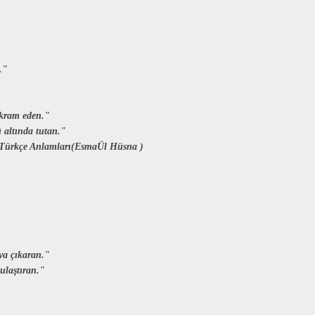
."
 ikram eden."
ü altında tutan."
e Türkçe Anlamları(EsmaÜl Hüsna )
ya çıkaran."
 ulaştıran."