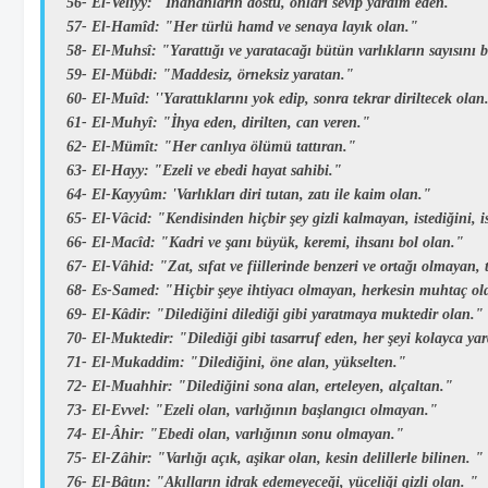
56-
El-Veliyy:
"İnananların dostu, onları sevip yardım eden."
57-
El-Hamîd:
"Her türlü hamd ve senaya layık olan."
58-
El-Muhsî:
"Yarattığı ve yaratacağı bütün varlıkların sayısını b
59-
El-Mübdi:
"Maddesiz, örneksiz yaratan."
60-
El-Muîd:
''Yarattıklarını yok edip, sonra tekrar diriltecek olan
61-
El-Muhyî:
"İhya eden, dirilten, can veren."
62-
El-Mümît:
"Her canlıya ölümü tattıran."
63-
El-Hayy:
"Ezeli ve ebedi hayat sahibi."
64-
El-Kayyûm:
'Varlıkları diri tutan, zatı ile kaim olan."
65-
El-Vâcid:
"Kendisinden hiçbir şey gizli kalmayan, istediğini, i
66-
El-Macîd:
"Kadri ve şanı büyük, keremi, ihsanı bol olan."
67-
El-Vâhid:
"Zat, sıfat ve fiillerinde benzeri ve ortağı olmayan, 
68-
Es-Samed:
"Hiçbir şeye ihtiyacı olmayan, herkesin muhtaç o
69-
El-Kâdir:
"Dilediğini dilediği gibi yaratmaya muktedir olan."
70-
El-Muktedir:
"Dilediği gibi tasarruf eden, her şeyi kolayca ya
71-
El-Mukaddim:
"Dilediğini, öne alan, yükselten."
72-
El-Muahhir:
"Dilediğini sona alan, erteleyen, alçaltan."
73-
El-Evvel:
"Ezeli olan, varlığının başlangıcı olmayan."
74-
El-Âhir:
"Ebedi olan, varlığının sonu olmayan."
75-
El-Zâhir:
"Varlığı açık, aşikar olan, kesin delillerle bilinen. "
76-
El-Bâtın:
"Akılların idrak edemeyeceği, yüceliği gizli olan. "