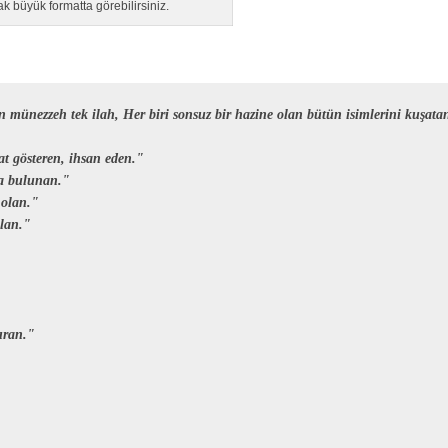
ak büyük formatta görebilirsiniz.
münezzeh tek ilah, Her biri sonsuz bir hazine olan bütün isimlerini kuşatan
 gösteren, ihsan eden."
da bulunan."
 olan."
olan."
ıran."