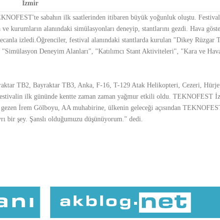
İzmir
KNOFEST'te sabahın ilk saatlerinden itibaren büyük yoğunluk oluştu. Festival 
ma ve kurumların alanındaki simülasyonları deneyip, stantlarını gezdi. Hava göst
canla izledi.Öğrenciler, festival alanındaki stantlarda kurulan "Dikey Rüzgar 
Simülasyon Deneyim Alanları", "Katılımcı Stant Aktiviteleri", "Kara ve Hava
yraktar TB2, Bayraktar TB3, Anka, F-16, T-129 Atak Helikopteri, Cezeri, Hürj
dı. Festivalin ilk gününde kentte zaman zaman yağmur etkili oldu. TEKNOFEST İ
vali gezen İrem Gölboyu, AA muhabirine, ülkenin geleceği açısından TEKNOFES
rı bir şey. Şanslı olduğumuzu düşünüyorum." dedi.