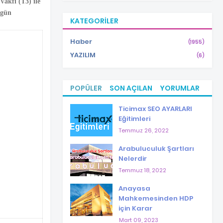
Vakfı (T3) ile
 gün
KATEGORILER
Haber
(1955)
YAZILIM
(6)
POPÜLER
SON AÇILAN
YORUMLAR
Ticimax SEO AYARLARI
Eğitimleri
Temmuz 26, 2022
Arabuluculuk Şartları
Nelerdir
Temmuz 18, 2022
Anayasa
Mahkemesinden HDP
için Karar
Mart 09, 2023