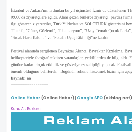
İstanbul ve Ankara'nın ardından bu yıl üçüncüsü İzmir'de düzenlenen TE
09.00'da ziyaretçilere açıldı. Alanı gezen binlerce ziyaretçi, paydaş fir
ilgi gösteren ziyaretçiler, Türk Yıldızları ve SOLOTÜRK gösterisini heye
Tüneli", "Güneş Gözlemi", "Planetaryum", "Uzay Temalı Çocuk Parkı", "
"Sıcak Hava Balonu" ve "Pedallı Uçuş Etkinliği"ne katıldı.
Festival alanında sergilenen Bayraktar Akıncı, Bayraktar Kızılelma, Ba
helikopteriyle fotoğraf çektiren vatandaşlar, yetkililerden de bilgi al
gününe kadar birçok etkinlik ve gösteriye ev sahipliği yapacak. Festi
önemli olduğunu belirterek, "Bugünün ruhunu hissetmek bizim için apay
kaynak: aa
------------------
Online Haber
(Online Haber)
|
Google SEO
(akblog.net)
Konu Alt Reklam