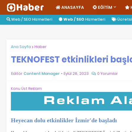
ANASAYFA
EĞITIM
Web / SEO Hizmetleri
Web / SEO
Hizmetleri
Ücretsiz
Ana Sayfa
Haber
TEKNOFEST etkinlikleri başl
Editör
Content Manager
Eylül 28, 2023
0 Yorumlar
Konu Üst Reklam
Heyecan dolu etkinlikler İzmir'de başladı