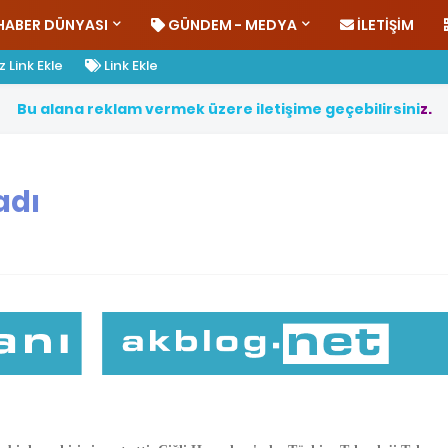
HABER DÜNYASI
GÜNDEM - MEDYA
İLETIŞIM
 Link Ekle
Link Ekle
B
u
a
l
a
n
a
r
e
k
l
a
m
v
e
r
m
e
k
ü
z
e
r
e
i
l
e
t
i
ş
i
m
e
g
e
ç
e
b
i
l
i
r
s
i
n
i
z
.
adı