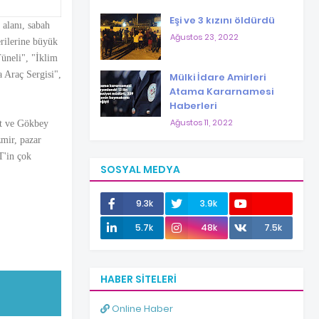
Eşi ve 3 kızını öldürdü
alanı, sabah
Ağustos 23, 2022
erilerine büyük
Tüneli", "İklim
 Araç Sergisi",
Mülki İdare Amirleri
Atama Kararnamesi
Haberleri
Ağustos 11, 2022
et ve Gökbey
zmir, pazar
T'in çok
SOSYAL MEDYA
9.3k
3.9k
12.0k
5.7k
48k
7.5k
HABER SITELERI
Online Haber