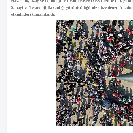
Havacılık, uzay ve teknoloji festivali TEKNOFEST İzmir'i ilk günde 
Sanayi ve Teknoloji Bakanlığı yürütücülüğünde düzenlenen Anadolu
etkinlikleri tamamlandı.