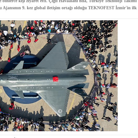
binlerce kişi ziyaret etti.
Çiğli Havaalanı'nda, Türkiye Teknoloji Takımı 
 Ajansının 9. kez global iletişim ortağı olduğu TEKNOFEST İzmir'in ilk