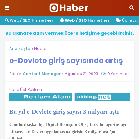
Web / SEO Hizmetleri
Web / SEO
Hizmetleri
Ücretsiz 
B
u
a
l
a
n
a
r
e
k
l
a
m
v
e
r
m
e
k
ü
z
e
r
e
i
l
e
t
i
ş
i
m
e
g
e
ç
e
b
i
l
i
r
s
i
n
i
z
.
Ana Sayfa
Haber
e-Devlete giriş sayısında artış
Editör
Content Manager
Ağustos 21, 2023
0 Yorumlar
Konu Üst Reklam
Bu yıl e-Devlete giriş sayısı 3 milyarı aştı
Cumhurbaşkanlığı Dijital Dönüşüm Ofisi, bu yılın ağustos ayı
itibarıyla e-Devlet uygulamasına girişin 3 milyarı aştığını
bildirdi.