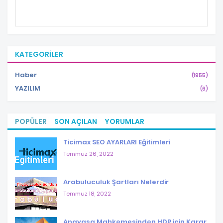
KATEGORILER
Haber
(1955)
YAZILIM
(6)
POPÜLER
SON AÇILAN
YORUMLAR
Ticimax SEO AYARLARI Eğitimleri
Temmuz 26, 2022
Arabuluculuk Şartları Nelerdir
Temmuz 18, 2022
Anayasa Mahkemesinden HDP için Karar