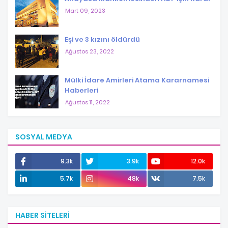
Mart 09, 2023
Eşi ve 3 kızını öldürdü
Ağustos 23, 2022
Mülki İdare Amirleri Atama Kararnamesi
Haberleri
Ağustos 11, 2022
SOSYAL MEDYA
9.3k
3.9k
12.0k
5.7k
48k
7.5k
HABER SITELERI