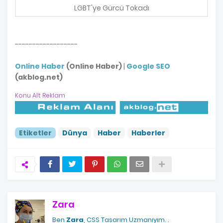
LGBT'ye Gürcü Tokadı
------------------
Online Haber
(Online Haber)
|
Google SEO
(akblog.net)
Konu Alt Reklam
Etiketler
Dünya
Haber
Haberler
Zara
Ben
Zara
, CSS Tasarım Uzmanıyım.
.