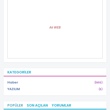
Ak WEB
KATEGORILER
Haber
(1955)
YAZILIM
(6)
POPÜLER
SON AÇILAN
YORUMLAR