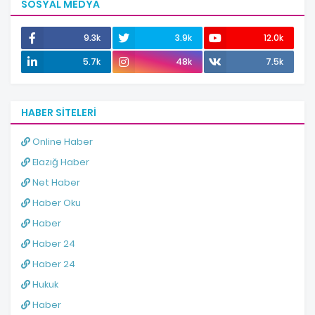
SOSYAL MEDYA
9.3k
3.9k
12.0k
5.7k
48k
7.5k
HABER SITELERI
Online Haber
Elazığ Haber
Net Haber
Haber Oku
Haber
Haber 24
Haber 24
Hukuk
Haber