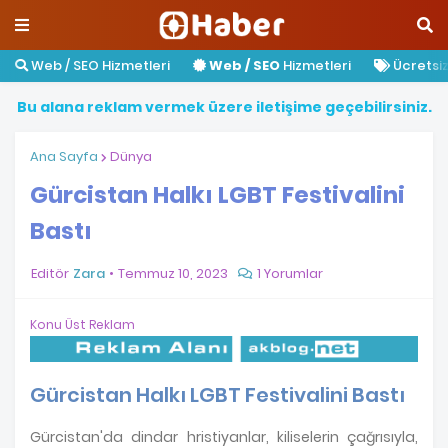
Web / SEO Hizmetleri
Web / SEO
Hizmetleri
Ücretsiz 
B
u
a
l
a
n
a
r
e
k
l
a
m
v
e
r
m
e
k
ü
z
e
r
e
i
l
e
t
i
ş
i
m
e
g
e
ç
e
b
i
l
i
r
s
i
n
i
z
.
Ana Sayfa
Dünya
Gürcistan Halkı LGBT Festivalini
Bastı
Editör
Zara
Temmuz 10, 2023
1 Yorumlar
Konu Üst Reklam
Gürcistan Halkı LGBT Festivalini Bastı
Gürcistan'da dindar hristiyanlar, kiliselerin çağrısıyla,