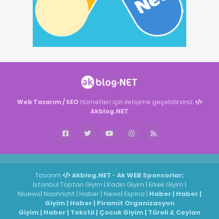
Web Tasarım / SEO
Hizmetleri için iletişime geçebilirsiniz.
Akblog.NET
Akblog.NET
Haber
Haber
ingilizce
Tasarım
Akblog.NET
-
Ak WEB
Sponsorlar:
İstanbul Toptan Giyim
|
Kadın Giyim
|
Erkek Giyim
|
Niuews
|
Nachricht
|
Haber
|
News
|
Espina
|
Haber
|
Haber
|
Giyim
|
Haber
|
Piramit Organizasyon
Giyim
|
Haber
|
Tekstil
|
Çocuk Giyim
|
Türeli & Ceylan