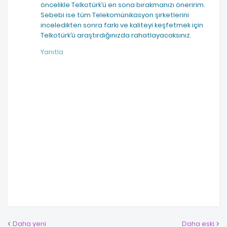
öncelikle Telkotürk’ü en sona bırakmanızı öneririm.
Sebebi ise tüm Telekomünikasyon şirketlerini
inceledikten sonra farkı ve kaliteyi keşfetmek için
Telkotürk’ü araştırdığınızda rahatlayacaksınız.
Yanıtla
Daha yeni
Daha eski