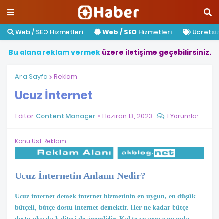
Web / SEO Hizmetleri
Web / SEO
Hizmetleri
Ücretsiz 
B
u
a
l
a
n
a
r
e
k
l
a
m
v
e
r
m
e
k
ü
z
e
r
e
i
l
e
t
i
ş
i
m
e
g
e
ç
e
b
i
l
i
r
s
i
n
i
z
.
Ana Sayfa
Reklam
Ucuz İnternet
Editör
Content Manager
Haziran 13, 2023
1 Yorumlar
Konu Üst Reklam
Ucuz İnternetin Anlamı Nedir?
Ucuz internet demek internet hizmetinin en uygun, en düşük
bütçeli, bütçe dostu internet demektir.
Her ne kadar bütçe
dostu olsa da kalitesi de önemlidir. Kalite ve aynı zamanda