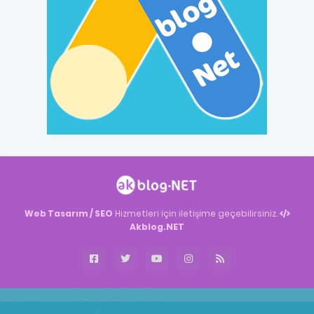
Web Tasarım / SEO
Hizmetleri için iletişime geçebilirsiniz.
Akblog.NET
Akblog.NET
Haber
Haber
ingilizce