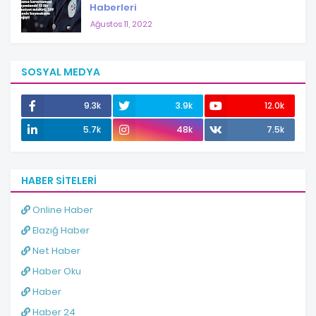
Haberleri
Ağustos 11, 2022
SOSYAL MEDYA
9.3k
3.9k
12.0k
5.7k
48k
7.5k
HABER SITELERI
Online Haber
Elazığ Haber
Net Haber
Haber Oku
Haber
Haber 24