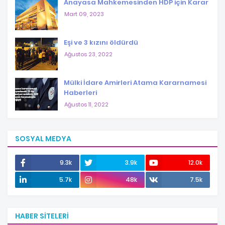
Anayasa Mahkemesinden HDP için Karar
Mart 09, 2023
Eşi ve 3 kızını öldürdü
Ağustos 23, 2022
Mülki İdare Amirleri Atama Kararnamesi
Haberleri
Ağustos 11, 2022
SOSYAL MEDYA
9.3k
3.9k
12.0k
5.7k
48k
7.5k
HABER SITELERI