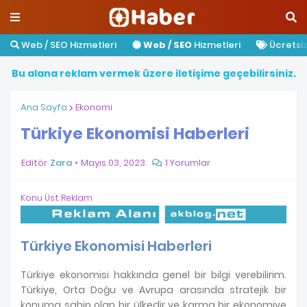
Web / SEO Hizmetleri
Web / SEO
Hizmetleri
Ücretsiz 
B
u
a
l
a
n
a
r
e
k
l
a
m
v
e
r
m
e
k
ü
z
e
r
e
i
l
e
t
i
ş
i
m
e
g
e
ç
e
b
i
l
i
r
s
i
n
i
z
.
Ana Sayfa
Ekonomi
Türkiye Ekonomisi Haberleri
Editör
Zara
Mayıs 03, 2023
1 Yorumlar
Konu Üst Reklam
Türkiye Ekonomisi Haberleri
Türkiye ekonomisi hakkında genel bir bilgi verebilirim.
Türkiye, Orta Doğu ve Avrupa arasında stratejik bir
konuma sahip olan bir ülkedir ve karma bir ekonomiye