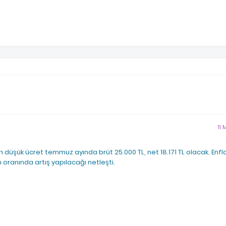
11
n düşük ücret temmuz ayında brüt 25.000 TL, net 18.171 TL olacak. Enf
n oranında artış yapılacağı netleşti.