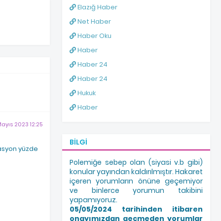
Elazığ Haber
Net Haber
Haber Oku
Haber
Haber 24
Haber 24
Hukuk
Haber
 Mayıs 2023 12:25
BILGI
lasyon yüzde
Polemiğe sebep olan (siyasi v.b gibi)
konular yayından kaldırılmıştır. Hakaret
içeren yorumların önüne geçemiyor
ve binlerce yorumun takibini
yapamıyoruz.
05/05/2024 tarihinden itibaren
onayımızdan geçmeden yorumlar