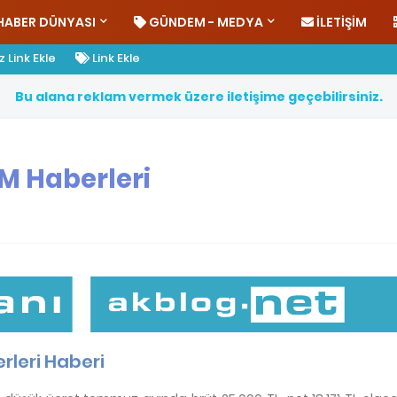
HABER DÜNYASI
GÜNDEM - MEDYA
İLETIŞIM
 Link Ekle
Link Ekle
B
u
a
l
a
n
a
r
e
k
l
a
m
v
e
r
m
e
k
ü
z
e
r
e
i
l
e
t
i
ş
i
m
e
g
e
ç
e
b
i
l
i
r
s
i
n
i
z
.
M Haberleri
leri Haberi