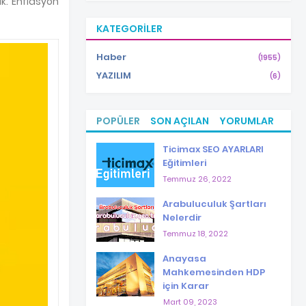
k. Enflasyon
KATEGORILER
Haber
(1955)
YAZILIM
(6)
POPÜLER
SON AÇILAN
YORUMLAR
Ticimax SEO AYARLARI
Eğitimleri
Temmuz 26, 2022
Arabuluculuk Şartları
Nelerdir
Temmuz 18, 2022
Anayasa
Mahkemesinden HDP
için Karar
Mart 09, 2023