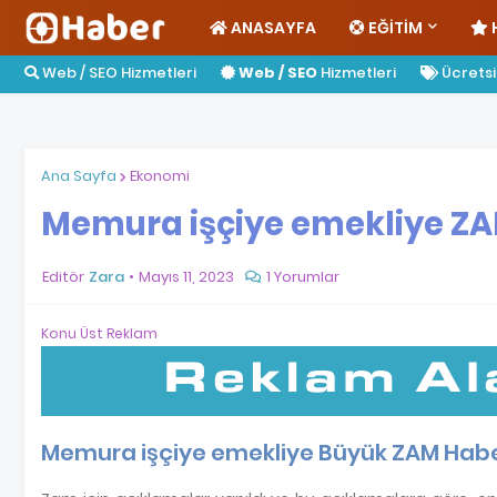
ANASAYFA
EĞITIM
Web / SEO Hizmetleri
Web / SEO
Hizmetleri
Ücretsiz
Ana Sayfa
Ekonomi
Memura işçiye emekliye ZA
Editör
Zara
Mayıs 11, 2023
1 Yorumlar
Konu Üst Reklam
Memura işçiye emekliye Büyük ZAM Haber