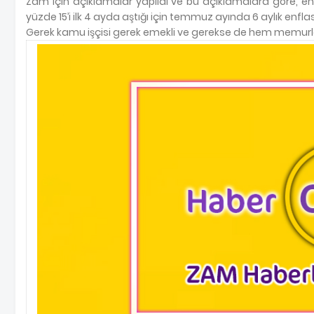
Zam için açıklamalar yapıldı ve bu açıklamalara göre, en
yüzde 15’i ilk 4 ayda aştığı için temmuz ayında 6 aylık enfla
Gerek kamu işçisi gerek emekli ve gerekse de hem memurlar