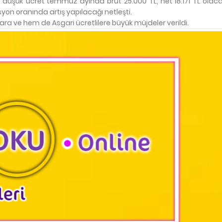
 düşük ücret temmuz ayında brüt 25.000 TL, net 18.171 TL olaca
syon oranında artış yapılacağı netleşti.
a ve hem de Asgari ücretlilere büyük müjdeler verildi.