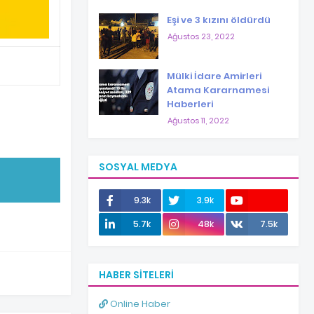
Eşi ve 3 kızını öldürdü
Ağustos 23, 2022
Mülki İdare Amirleri
Atama Kararnamesi
Haberleri
Ağustos 11, 2022
SOSYAL MEDYA
9.3k
3.9k
12.0k
5.7k
48k
7.5k
HABER SITELERI
Online Haber