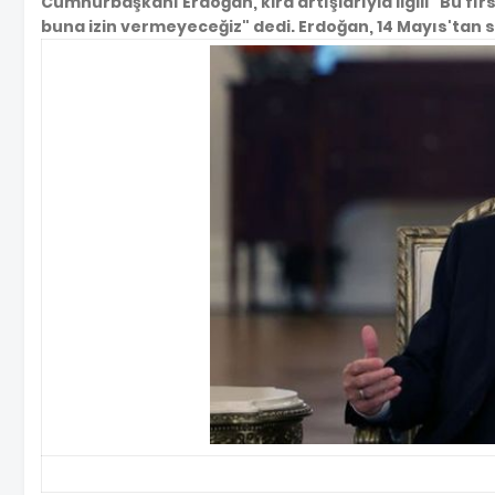
Cumhurbaşkanı Erdoğan, kira artışlarıyla ilgili "Bu fı
buna izin vermeyeceğiz" dedi. Erdoğan, 14 Mayıs'tan 