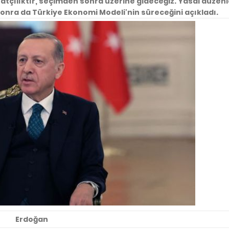
rsatçılıktır, seçimden sonra üzerine gideceğiz. Yasal düzen
sonra da Türkiye Ekonomi Modeli'nin süreceğini açıkladı.
Erdoğan