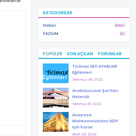
lemelerle
KATEGORILER
Haber
(1955)
YAZILIM
(6)
POPÜLER
SON AÇILAN
YORUMLAR
Ticimax SEO AYARLARI
Eğitimleri
Temmuz 26, 2022
Arabuluculuk Şartları
Nelerdir
Temmuz 18, 2022
Anayasa
Mahkemesinden HDP
için Karar
Mart 09, 2023