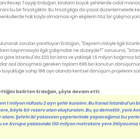
ı Recep Tayyip Erdoğan, kiraların büyük şehirlerde ciddi mana
 Yani bu bir fırsatçılıktır. Bu fırsatçılığa da yasal düzenlemelerle kes
kullerde hak kaybı olmaması için ekiplerin titiz bir çalışma yü
narak soruları yanıtlayan Erdoğan, "Deprem riskiyle ilgili İstanb
ıların taşınmasıyla ilgili çalışmalar ne düzeyde?" sorusuna, "İsta
una göre İstanbul'da 220 bin bina ve yaklaşık 1,5 milyon bağımsız b
 kadar acil dönüşmesi gereken toplam 695 bin konutun dönüşüm
büyüklüğe sahip 188 ayrı alanda kentsel dönüşüm projelerini sür
iğini belirten Erdoğan, şöyle devam etti:
lam 1 milyon nüfuslu 2 ayrı şehir kuralım. Bu Kanal İstanbul'un bi
zere, böyle bir rezerv alan oluşturalım. Bu, şu demektir, yani A
v alanı. Şehrin iki yakasının çeperlerinde yapacağımız bu yerle
u ve Avrupa yakasında 130 milyon metrekare yere ihtiyacımız 