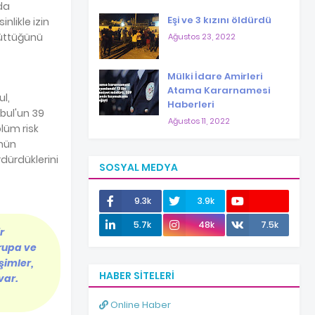
da
Eşi ve 3 kızını öldürdü
inlikle izin
rüttüğünü
Ağustos 23, 2022
Mülki İdare Amirleri
Atama Kararnamesi
ul,
Haberleri
nbul'un 39
Ağustos 11, 2022
ölüm risk
ünün
dürdüklerini
SOSYAL MEDYA
9.3k
3.9k
12.0k
5.7k
48k
7.5k
r
vrupa ve
şimler,
HABER SITELERI
var.
Online Haber