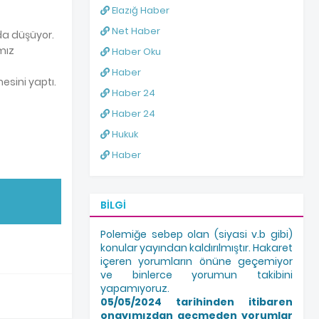
Elazığ Haber
Net Haber
da düşüyor.
mız
Haber Oku
Haber
esini yaptı.
Haber 24
Haber 24
Hukuk
Haber
BILGI
Polemiğe sebep olan (siyasi v.b gibi)
konular yayından kaldırılmıştır. Hakaret
içeren yorumların önüne geçemiyor
ve binlerce yorumun takibini
yapamıyoruz.
05/05/2024 tarihinden itibaren
onayımızdan geçmeden yorumlar