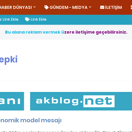
HABER DÜNYASI
GÜNDEM - MEDYA
İLETIŞIM
 Link Ekle
Link Ekle
B
u
a
l
a
n
a
r
e
k
l
a
m
v
e
r
m
e
k
ü
z
e
r
e
i
l
e
t
i
ş
i
m
e
g
e
ç
e
b
i
l
i
r
s
i
n
i
z
.
tepki
onomik model mesajı