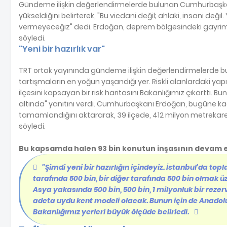
Gündeme ilişkin değerlendirmelerde bulunan Cumhurbaşkan
yükseldiğini belirterek, "Bu vicdani değil; ahlaki, insani değil.
vermeyeceğiz" dedi. Erdoğan, deprem bölgesindeki gayrimen
söyledi.
"Yeni bir hazırlık var"
TRT ortak yayınında gündeme ilişkin değerlendirmelerde bulu
tartışmaların en yoğun yaşandığı yer. Riskli alanlardaki yap
ilçesini kapsayan bir risk haritasını Bakanlığımız çıkarttı. B
altında" yanıtını verdi. Cumhurbaşkanı Erdoğan, bugüne
tamamlandığını aktararak, 39 ilçede, 412 milyon metrekare 
söyledi.
Bu kapsamda halen 93 bin konutun inşasının devam ett
"Şimdi yeni bir hazırlığın içindeyiz. İstanbul'da top
tarafında 500 bin, bir diğer tarafında 500 bin olmak ü
Asya yakasında 500 bin, 500 bin, 1 milyonluk bir rezer
adeta uydu kent modeli olacak. Bunun için de Anadol
Bakanlığımız yerleri büyük ölçüde belirledi.