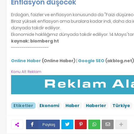
Enflasyon düşecek
Erdoğan, faizler ve enflasyon konusunda da "Faizi düşürec
Biraz yüksek enflasyon ama buralara kadar indi, daha da ine
dünyada takdir ediliyor.
Ekonomide haklılığımız dünyada takdir ediliyor. 14 Mayıs't
kaynak: blomberg ht
------------------
Online Haber
(Online Haber)
|
Google SEO
(akblog.net)
Konu Alt Reklam
Etiketler
Ekonomi
Haber
Haberler
Türkiye
Paylaş