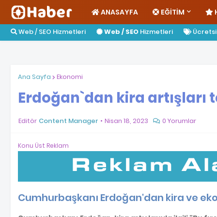
ANASAYFA
EĞITIM
Web / SEO Hizmetleri
Web / SEO
Hizmetleri
Ücretsiz
Ana Sayfa
Ekonomi
Erdoğan`dan kira artışları 
Editör
Content Manager
Nisan 18, 2023
0 Yorumlar
Konu Üst Reklam
Cumhurbaşkanı Erdoğan'dan kira ve ek