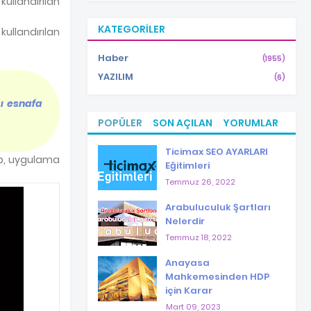
kullandırılan
KATEGORILER
kullandırılan
Haber
(1955)
YAZILIM
(6)
şı esnafa
POPÜLER
SON AÇILAN
YORUMLAR
Ticimax SEO AYARLARI
up, uygulama
Eğitimleri
Temmuz 26, 2022
Arabuluculuk Şartları
Nelerdir
Temmuz 18, 2022
Anayasa
Mahkemesinden HDP
için Karar
Mart 09, 2023