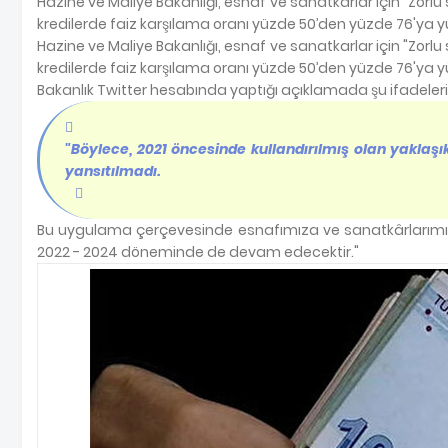
Hazine ve Maliye Bakanlığı, esnaf ve sanatkarlar için "Zor
kredilerde faiz karşılama oranı yüzde 50’den yüzde 76'ya y
Hazine ve Maliye Bakanlığı, esnaf ve sanatkarlar için "Zor
kredilerde faiz karşılama oranı yüzde 50’den yüzde 76'ya y
Bakanlık Twitter hesabında yaptığı açıklamada şu ifadeleri 
"Böylece, 2021 öncesinde kullandırılmış olan yaklaşık 
yansıtılmadı.
Bu uygulama çerçevesinde esnafımıza ve sanatkârlarımı
2022 - 2024 döneminde de devam edecektir."