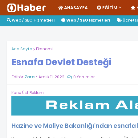
ANASAYFA
EĞITIM
Web / SEO Hizmetleri
Web / SEO
Hizmetleri
Ücretsiz
Ana Sayfa
Ekonomi
Esnafa Devlet Desteği
Editör
Zara
Aralık 11, 2022
0 Yorumlar
Konu Üst Reklam
Hazine ve Maliye Bakanlığı'ndan esnafa 