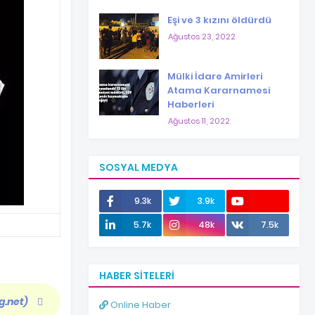
Eşi ve 3 kızını öldürdü
Ağustos 23, 2022
Mülki İdare Amirleri
Atama Kararnamesi
Haberleri
Ağustos 11, 2022
SOSYAL MEDYA
9.3k
3.9k
12.0k
5.7k
48k
7.5k
HABER SITELERI
g.net)
Online Haber