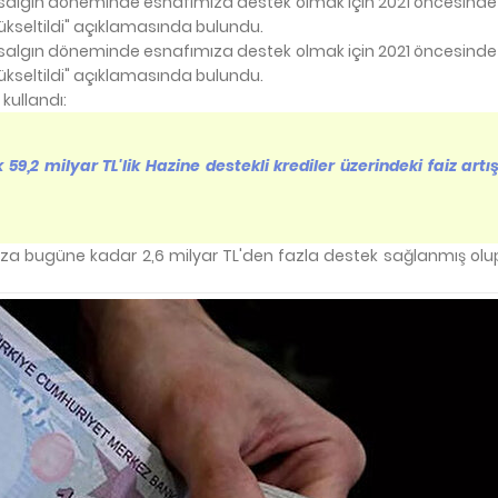
lu salgın döneminde esnafımıza destek olmak için 2021 öncesinde 
ükseltildi" açıklamasında bulundu.
lu salgın döneminde esnafımıza destek olmak için 2021 öncesinde 
ükseltildi" açıklamasında bulundu.
kullandı:
59,2 milyar TL'lik Hazine destekli krediler üzerindeki faiz artı
za bugüne kadar 2,6 milyar TL'den fazla destek sağlanmış ol