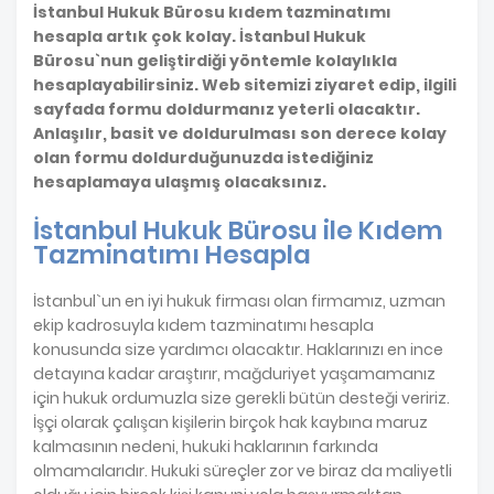
İstanbul Hukuk Bürosu kıdem tazminatımı
hesapla artık çok kolay. İstanbul Hukuk
Bürosu`nun geliştirdiği yöntemle kolaylıkla
hesaplayabilirsiniz. Web sitemizi ziyaret edip, ilgili
sayfada formu doldurmanız yeterli olacaktır.
Anlaşılır, basit ve doldurulması son derece kolay
olan formu doldurduğunuzda istediğiniz
hesaplamaya ulaşmış olacaksınız.
İstanbul Hukuk Bürosu ile Kıdem
Tazminatımı Hesapla
İstanbul`un en iyi hukuk firması olan firmamız, uzman
ekip kadrosuyla kıdem tazminatımı hesapla
konusunda size yardımcı olacaktır. Haklarınızı en ince
detayına kadar araştırır, mağduriyet yaşamamanız
için hukuk ordumuzla size gerekli bütün desteği veririz.
İşçi olarak çalışan kişilerin birçok hak kaybına maruz
kalmasının nedeni, hukuki haklarının farkında
olmamalarıdır. Hukuki süreçler zor ve biraz da maliyetli