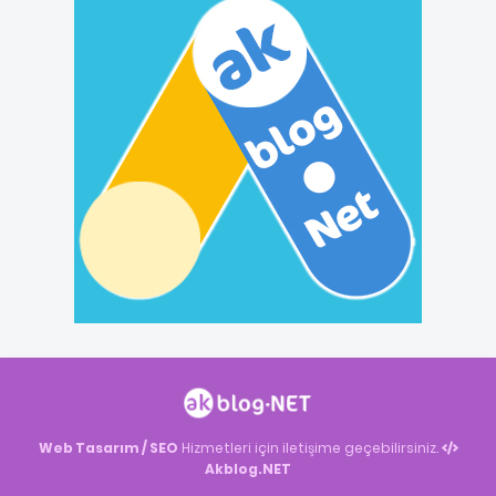
Web Tasarım / SEO
Hizmetleri için iletişime geçebilirsiniz.
Akblog.NET