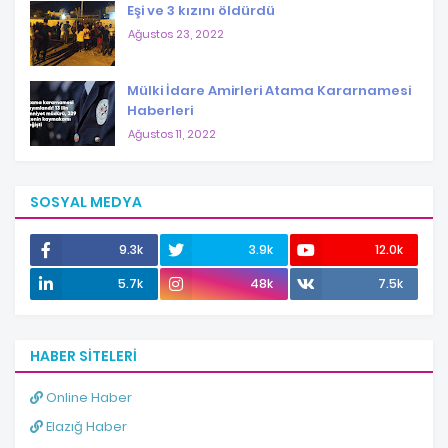
Eşi ve 3 kızını öldürdü
Ağustos 23, 2022
Mülki İdare Amirleri Atama Kararnamesi
Haberleri
Ağustos 11, 2022
SOSYAL MEDYA
9.3k
3.9k
12.0k
5.7k
48k
7.5k
HABER SITELERI
Online Haber
Elazığ Haber