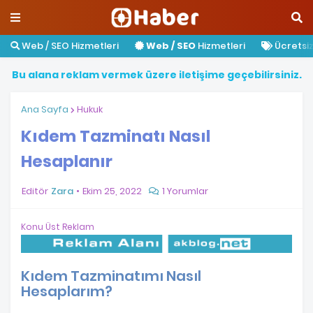
Web / SEO Hizmetleri
Web / SEO
Hizmetleri
Ücretsiz 
B
u
a
l
a
n
a
r
e
k
l
a
m
v
e
r
m
e
k
ü
z
e
r
e
i
l
e
t
i
ş
i
m
e
g
e
ç
e
b
i
l
i
r
s
i
n
i
z
.
Ana Sayfa
Hukuk
Kıdem Tazminatı Nasıl
Hesaplanır
Editör
Zara
Ekim 25, 2022
1 Yorumlar
Konu Üst Reklam
Kıdem Tazminatımı Nasıl
Hesaplarım?