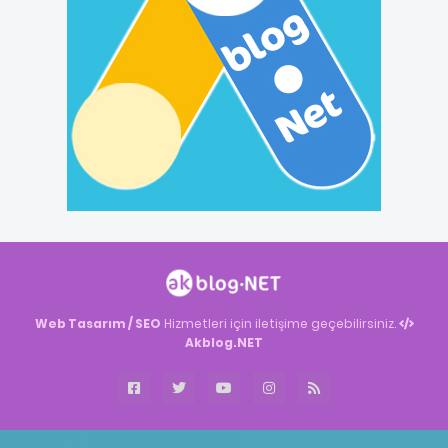
Web Tasarım / SEO
Hizmetleri için iletişime geçebilirsiniz.
Akblog.NET
Akblog.NET
Haber
Haber
ingilizce