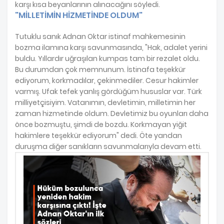
karşı kısa beyanlarının alınacağını söyledi.
"MİLLETİMİN HİZMETİNDE OLDUM"
Tutuklu sanık Adnan Oktar istinaf mahkemesinin
bozma ilamına karşı savunmasında, "Hak, adalet yerini
buldu. Yıllardır uğraşılan kumpas tam bir rezalet oldu.
Bu durumdan çok memnunum. İstinafa teşekkür
ediyorum, korkmadılar, çekinmediler. Cesur hakimler
varmış. Ufak tefek yanlış gördüğüm hususlar var. Türk
milliyetçisiyim. Vatanımın, devletimin, milletimin her
zaman hizmetinde oldum. Devletimiz bu oyunları daha
önce bozmuştu, şimdi de bozdu. Korkmayan yiğit
hakimlere teşekkür ediyorum" dedi. Öte yandan
duruşma diğer sanıkların savunmalarıyla devam etti.