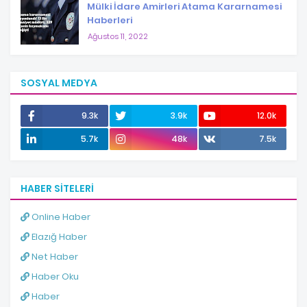
Mülki İdare Amirleri Atama Kararnamesi
Haberleri
Ağustos 11, 2022
SOSYAL MEDYA
9.3k
3.9k
12.0k
5.7k
48k
7.5k
HABER SITELERI
Online Haber
Elazığ Haber
Net Haber
Haber Oku
Haber