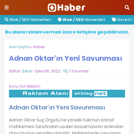
Web / SEO Hizmetleri
Web / SEO
Hizmetleri
Ücretsiz 
B
u
a
l
a
n
a
r
e
k
l
a
m
v
e
r
m
e
k
ü
z
e
r
e
i
l
e
t
i
ş
i
m
e
g
e
ç
e
b
i
l
i
r
s
i
n
i
z
.
Ana Sayfa
Haber
Adnan Oktar'ın Yeni Savunması
Editör
Zara
Eylül 06, 2022
1 Yorumlar
Konu Üst Reklam
Adnan Oktar'ın Yeni Savunması
Adnan Oktar Suç Örgütü'ne yönelik hükmün istinaf
mahkemesi tarafından usulen bozulmasının ardından
dava bugün yeniden görüldü. Mahkemede savunma