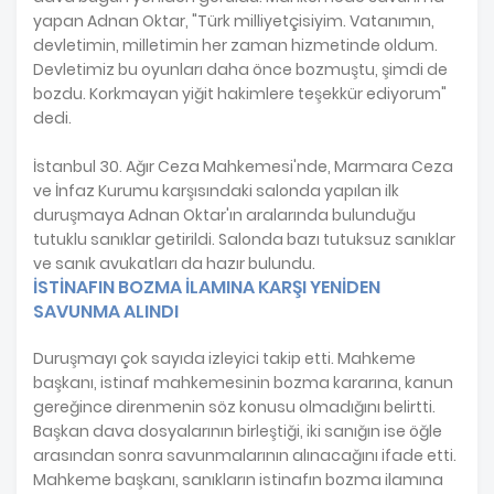
yapan Adnan Oktar, "Türk milliyetçisiyim. Vatanımın,
devletimin, milletimin her zaman hizmetinde oldum.
Devletimiz bu oyunları daha önce bozmuştu, şimdi de
bozdu. Korkmayan yiğit hakimlere teşekkür ediyorum"
dedi.
İstanbul 30. Ağır Ceza Mahkemesi'nde, Marmara Ceza
ve İnfaz Kurumu karşısındaki salonda yapılan ilk
duruşmaya Adnan Oktar'ın aralarında bulunduğu
tutuklu sanıklar getirildi. Salonda bazı tutuksuz sanıklar
ve sanık avukatları da hazır bulundu.
İSTİNAFIN BOZMA İLAMINA KARŞI YENİDEN
SAVUNMA ALINDI
Duruşmayı çok sayıda izleyici takip etti. Mahkeme
başkanı, istinaf mahkemesinin bozma kararına, kanun
gereğince direnmenin söz konusu olmadığını belirtti.
Başkan dava dosyalarının birleştiği, iki sanığın ise öğle
arasından sonra savunmalarının alınacağını ifade etti.
Mahkeme başkanı, sanıkların istinafın bozma ilamına