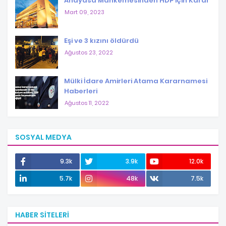
Anayasa Mahkemesinden HDP için Karar
Mart 09, 2023
Eşi ve 3 kızını öldürdü
Ağustos 23, 2022
Mülki İdare Amirleri Atama Kararnamesi
Haberleri
Ağustos 11, 2022
SOSYAL MEDYA
9.3k
3.9k
12.0k
5.7k
48k
7.5k
HABER SITELERI