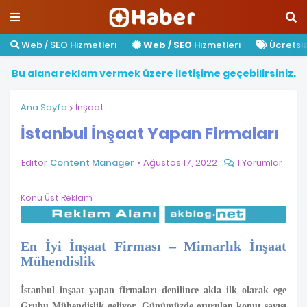
Web / SEO Hizmetleri
Web / SEO
Hizmetleri
Ücretsiz 
B
u
a
l
a
n
a
r
e
k
l
a
m
v
e
r
m
e
k
ü
z
e
r
e
i
l
e
t
i
ş
i
m
e
g
e
ç
e
b
i
l
i
r
s
i
n
i
z
.
Ana Sayfa
İnşaat
İstanbul İnşaat Yapan Firmaları
Editör
Content Manager
Ağustos 17, 2022
1 Yorumlar
Konu Üst Reklam
En İyi İnşaat Firması – Mimarlık İnşaat
Mühendislik
İstanbul inşaat yapan firmaları denilince akla ilk olarak ege
Grubu Mühendislik geliyor. Günümüzde oturulan konut sayısı