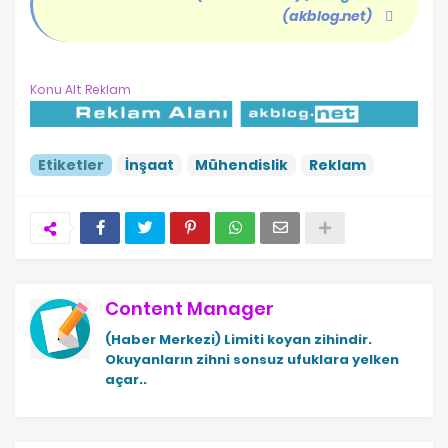
(akblog.net)
Konu Alt Reklam
Etiketler
İnşaat
Mühendislik
Reklam
Content Manager
(Haber Merkezi)
Limiti koyan zihindir.
Okuyanların zihni sonsuz ufuklara yelken
açar..