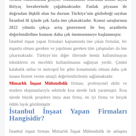
ihtiyaç beraberinde çoğalmaktadır. Emlak piyasası ile
doğrudan ilişkili olan bu durum Türkiye’nin gözbebeği sayılan
İstanbul ili içinde çok fazla öne çıkmaktadır. Konut satışlarının
2022 yılında çokça artış göstermesi ile boş arazilerin
değerlendirilme konusu daha çok önemsenmeye başlanmıştır.
İstanbul inşaat yapan firmaları kapsamında öne çıkan firmalar, bir
inşaatta olması gereken ve yapılması gereken tüm çalışmaları da öne
çıkarmaktadır. Türkiye’nin diğer illerinde henüz kullanılmayan
tekniklerin en öncelikli kullanılmasını sağlayan yerdir. Çünkü
kalabalık nüfus ve metropol bir şehir konumunda olması daha çok
insana hizmet verme amaçlı değerlendirilesini sağlamaktadır.
Mimarlık İnşaat
Mühendislik
firması, profesyonel ekibi ve
modern ekipmanlarıyla sektörde kısa sürede fark yaratmıştır. Kısa
sürede büyük projelere imza atan firma, en iyi firma ve birçok
ödüle layık görülmüştür.
İstanbul İnşaat Yapan Firmaları
Hangisidir?
İstanbul inşaat firması Mimarlık İnşaat Mühendislik ile anlaşma