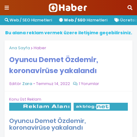
Web / SEO Hizmetleri
Web / SEO
Hizmetleri
Ücretsiz 
B
u
a
l
a
n
a
r
e
k
l
a
m
v
e
r
m
e
k
ü
z
e
r
e
i
l
e
t
i
ş
i
m
e
g
e
ç
e
b
i
l
i
r
s
i
n
i
z
.
Ana Sayfa
Haber
Oyuncu Demet Özdemir,
koronavirüse yakalandı
Editör
Zara
Temmuz 14, 2022
1 Yorumlar
Konu Üst Reklam
Oyuncu Demet Özdemir,
koronavirüse yakalandı