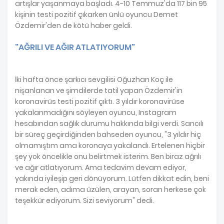
artışlar yaşanmaya başladı. 4-10 Temmuz'da 117 bin 95
kişinin testi pozitif çıkarken ünlü oyuncu Demet
Özdemir'den de kötü haber geldi.
"AĞRILI VE AĞIR ATLATIYORUM"
İki hafta önce şarkıcı sevgilisi Oğuzhan Koç ile
nişanlanan ve şimdilerde tatil yapan Özdemir'in
koronavirüs testi pozitif çıktı. 3 yıldır koronavirüse
yakalanmadığını söyleyen oyuncu, Instagram
hesabından sağlık durumu hakkında bilgi verdi. Sancılı
bir süreç geçirdiğinden bahseden oyuncu, "3 yıldır hiç
olmamıştım ama koronaya yakalandı. Ertelenen hiçbir
şey yok öncelikle onu belirtmek isterim. Ben biraz ağrılı
ve ağır atlatıyorum. Ama tedavim devam ediyor,
yakında iyileşip geri dönüyorum. Lütfen dikkat edin, beni
merak eden, adıma üzülen, arayan, soran herkese çok
teşekkür ediyorum. Sizi seviyorum" dedi.