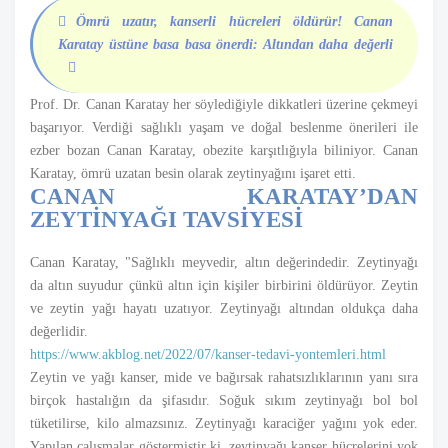
Ömrü uzatır, kanserli hücreleri öldürür! Canan
Karatay üstüne basa basa önerdi: Altından daha değerli
Prof. Dr. Canan Karatay her söylediğiyle dikkatleri üzerine çekmeyi
başarıyor. Verdiği sağlıklı yaşam ve doğal beslenme önerileri ile
ezber bozan Canan Karatay, obezite karşıtlığıyla biliniyor. Canan
Karatay, ömrü uzatan besin olarak zeytinyağını işaret etti.
CANAN KARATAY’DAN
ZEYTİNYAĞI TAVSİYESİ
Canan Karatay, "Sağlıklı meyvedir, altın değerindedir. Zeytinyağı
da altın suyudur çünkü altın için kişiler birbirini öldürüyor. Zeytin
ve zeytin yağı hayatı uzatıyor. Zeytinyağı altından oldukça daha
değerlidir.
https://www.akblog.net/2022/07/kanser-tedavi-yontemleri.html
Zeytin ve yağı kanser, mide ve bağırsak rahatsızlıklarının yanı sıra
birçok hastalığın da şifasıdır. Soğuk sıkım zeytinyağı bol bol
tüketilirse, kilo almazsınız. Zeytinyağı karaciğer yağını yok eder.
Yapılan çalışmalar göstermiştir ki, zeytinyağı kanser hücrelerini yok