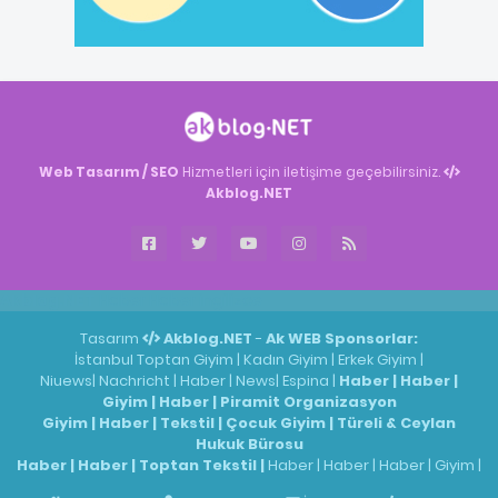
Web Tasarım / SEO
Hizmetleri için iletişime geçebilirsiniz.
Akblog.NET
Akblog.NET
Haber
Haber
ingilizce
Tasarım
Akblog.NET
-
Ak WEB
Sponsorlar:
İstanbul Toptan Giyim
|
Kadın Giyim
|
Erkek Giyim
|
Niuews
|
Nachricht
|
Haber
|
News
|
Espina
|
Haber
|
Haber
|
Giyim
|
Haber
|
Piramit Organizasyon
Giyim
|
Haber
|
Tekstil
|
Çocuk Giyim
|
Türeli & Ceylan
Hukuk Bürosu
Haber
|
Haber
|
Toptan Tekstil
|
Haber
|
Haber
|
Haber
|
Giyim
|