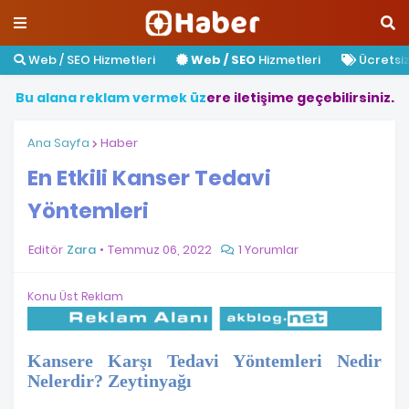
Web / SEO Hizmetleri
Web / SEO
Hizmetleri
Ücretsiz 
B
u
a
l
a
n
a
r
e
k
l
a
m
v
e
r
m
e
k
ü
z
e
r
e
i
l
e
t
i
ş
i
m
e
g
e
ç
e
b
i
l
i
r
s
i
n
i
z
.
Ana Sayfa
Haber
En Etkili Kanser Tedavi
Yöntemleri
Editör
Zara
Temmuz 06, 2022
1 Yorumlar
Konu Üst Reklam
Kansere Karşı Tedavi Yöntemleri Nedir
Nelerdir? Zeytinyağı