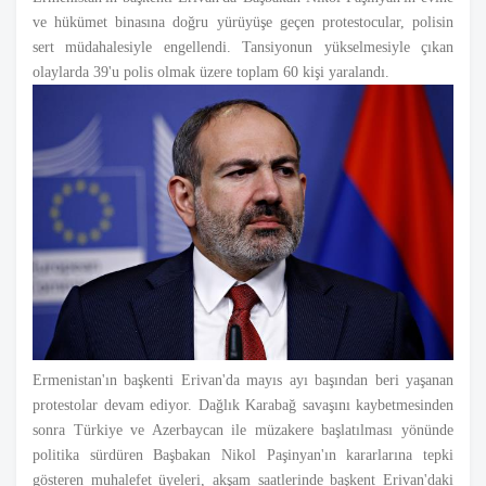
ve hükümet binasına doğru yürüyüşe geçen protestocular, polisin
sert müdahalesiyle engellendi. Tansiyonun yükselmesiyle çıkan
olaylarda 39'u polis olmak üzere toplam 60 kişi yaralandı.
Ermenistan'ın başkenti Erivan'da mayıs ayı başından beri yaşanan
protestolar devam ediyor. Dağlık Karabağ savaşını kaybetmesinden
sonra Türkiye ve Azerbaycan ile müzakere başlatılması yönünde
politika sürdüren Başbakan Nikol Paşinyan'ın kararlarına tepki
gösteren muhalefet üyeleri, akşam saatlerinde başkent Erivan'daki