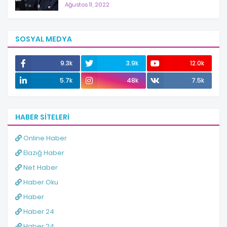
Ağustos 11, 2022
SOSYAL MEDYA
9.3k
3.9k
12.0k
5.7k
48k
7.5k
HABER SITELERI
Online Haber
Elazığ Haber
Net Haber
Haber Oku
Haber
Haber 24
Haber 24