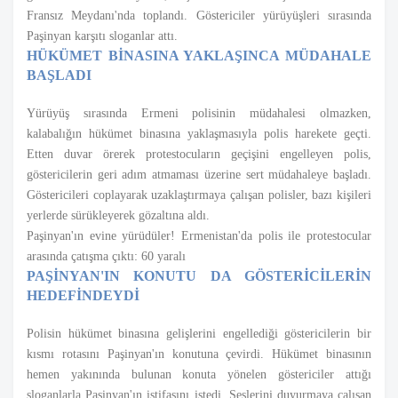
Fransız Meydanı'nda toplandı. Göstericiler yürüyüşleri sırasında
Paşinyan karşıtı sloganlar attı.
HÜKÜMET BİNASINA YAKLAŞINCA MÜDAHALE
BAŞLADI
Yürüyüş sırasında Ermeni polisinin müdahalesi olmazken,
kalabalığın hükümet binasına yaklaşmasıyla polis harekete geçti.
Etten duvar örerek protestocuların geçişini engelleyen polis,
göstericilerin geri adım atmaması üzerine sert müdahaleye başladı.
Göstericileri coplayarak uzaklaştırmaya çalışan polisler, bazı kişileri
yerlerde sürükleyerek gözaltına aldı.
Paşinyan'ın evine yürüdüler! Ermenistan'da polis ile protestocular
arasında çatışma çıktı: 60 yaralı
PAŞİNYAN'IN KONUTU DA GÖSTERİCİLERİN
HEDEFİNDEYDİ
Polisin hükümet binasına gelişlerini engellediği göstericilerin bir
kısmı rotasını Paşinyan'ın konutuna çevirdi. Hükümet binasının
hemen yakınında bulunan konuta yönelen göstericiler attığı
sloganlarla Paşinyan'ın istifasını istedi. Seslerini duyurmaya çalışan