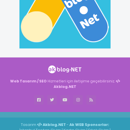
Web Tasarım / SEO
Hizmetleri için iletişime geçebilirsiniz.
Akblog.NET
Akblog.NET
Haber
Haber
ingilizce
Tasarım
Akblog.NET
-
Ak WEB
Sponsorlar: