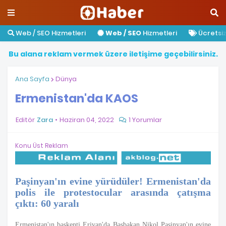
Web / SEO Hizmetleri
Web / SEO
Hizmetleri
Ücretsiz 
B
u
a
l
a
n
a
r
e
k
l
a
m
v
e
r
m
e
k
ü
z
e
r
e
i
l
e
t
i
ş
i
m
e
g
e
ç
e
b
i
l
i
r
s
i
n
i
z
.
Ana Sayfa
Dünya
Ermenistan'da KAOS
Editör
Zara
Haziran 04, 2022
1 Yorumlar
Konu Üst Reklam
Paşinyan'ın evine yürüdüler! Ermenistan'da
polis ile protestocular arasında çatışma
çıktı: 60 yaralı
Ermenistan'ın başkenti Erivan'da Başbakan Nikol Paşinyan'ın evine