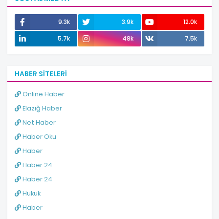
9.3k
3.9k
12.0k
5.7k
48k
7.5k
HABER SITELERI
Online Haber
Elazığ Haber
Net Haber
Haber Oku
Haber
Haber 24
Haber 24
Hukuk
Haber