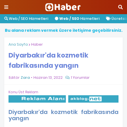
Web / SEO Hizmetleri
Web / SEO
Hizmetleri
Ücretsiz 
B
u
a
l
a
n
a
r
e
k
l
a
m
v
e
r
m
e
k
ü
z
e
r
e
i
l
e
t
i
ş
i
m
e
g
e
ç
e
b
i
l
i
r
s
i
n
i
z
.
Ana Sayfa
Haber
Diyarbakır'da kozmetik
fabrikasında yangın
Editör
Zara
Haziran 13, 2022
1 Yorumlar
Konu Üst Reklam
Diyarbakır'da kozmetik fabrikasında
yangın