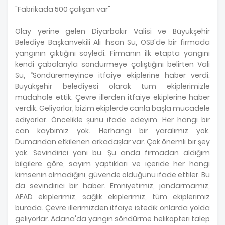
"Fabrikada 500 çalışan var"
Olay yerine gelen Diyarbakır Valisi ve Büyükşehir
Belediye Başkanvekili Ali İhsan Su, OSB'de bir firmada
yangının çıktığını söyledi. Firmanın ilk etapta yangını
kendi çabalarıyla söndürmeye çalıştığını belirten Vali
Su, “Söndüremeyince itfaiye ekiplerine haber verdi.
Büyükşehir belediyesi olarak tüm ekiplerimizle
müdahale ettik. Çevre illerden itfaiye ekiplerine haber
verdik. Geliyorlar, bizim ekiplerde canla başla mücadele
ediyorlar. Öncelikle şunu ifade edeyim. Her hangi bir
can kaybımız yok. Herhangi bir yaralımız yok.
Dumandan etkilenen arkadaşlar var. Çok önemli bir şey
yok. Sevindirici yanı bu. Şu anda firmadan aldığım
bilgilere göre, sayım yaptıkları ve içeride her hangi
kimsenin olmadığını, güvende olduğunu ifade ettiler. Bu
da sevindirici bir haber. Emniyetimiz, jandarmamız,
AFAD ekiplerimiz, sağlık ekiplerimiz, tüm ekiplerimiz
burada. Çevre illerimizden itfaiye istedik onlarda yolda
geliyorlar. Adana'da yangın söndürme helikopteri talep