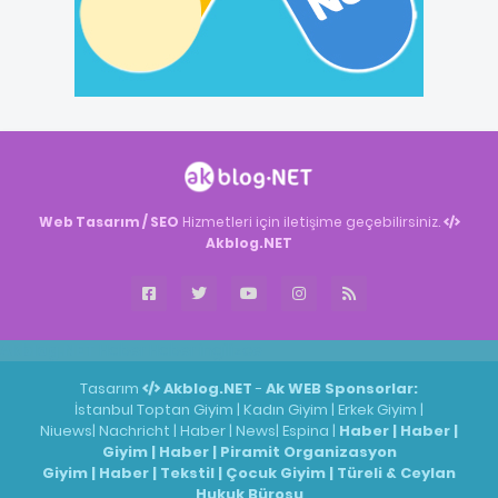
Web Tasarım / SEO
Hizmetleri için iletişime geçebilirsiniz.
Akblog.NET
Akblog.NET
Haber
Haber
ingilizce
Tasarım
Akblog.NET
-
Ak WEB
Sponsorlar:
İstanbul Toptan Giyim
|
Kadın Giyim
|
Erkek Giyim
|
Niuews
|
Nachricht
|
Haber
|
News
|
Espina
|
Haber
|
Haber
|
Giyim
|
Haber
|
Piramit Organizasyon
Giyim
|
Haber
|
Tekstil
|
Çocuk Giyim
|
Türeli & Ceylan
Hukuk Bürosu