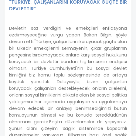
"TÜRKİYE, ÇALIŞANLARINI KORUYACAK GÜÇTE BİR
DEVLETTİR"
Devletin söz verdiğini ve emekçileri enflasyona
ezdirmeyeceğine vurgu yapan Bakan Bilgin, şöyle
devam etti:"Türkiye, çalışanlarını koruyacak güçte olan
bir ülkedir emekçilerini sermayenin, çıkar gruplarının
pençesine bırakmayacak, onlara karşı sosyal hukukunu
koruyacak bir devlettir bundan hiç kimsenin endişesi
olmasın. Türkiye Cumhuriyeti'nin bu sosyal devlet
kimliğini biz kamu toplu sözleşmesinde de ortaya
koyduk yansıttık. Dolayısıyla, bizim çalışanları
koruyacak, çalışanları destekleyecek, onların ailelerini,
onların sosyal kimliklerini dikkate alan bir sosyal politika
yaklaşımını her aşamada uygulayan ve uygulamaya
devam edecek bir anlayışı benimsediğimizi bütün
kamuoyunun bilmesi ve bu konuda tereddüdünün
olmaması gerekir.Başka düzenlemeler de yapıyoruz.
Şunun altını çizeyim: Sağlık sisteminde kapsamlı
düzenlemeler yapıyoruz. Bilhassa bazı özel sağlık