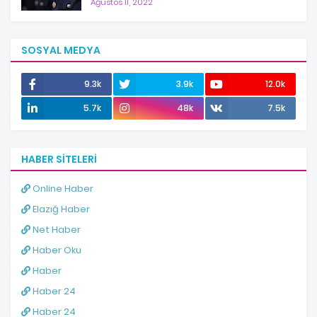
Ağustos 11, 2022
SOSYAL MEDYA
9.3k
3.9k
12.0k
5.7k
48k
7.5k
HABER SITELERI
Online Haber
Elazığ Haber
Net Haber
Haber Oku
Haber
Haber 24
Haber 24