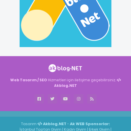
Web Tasarım / SEO
Hizmetleri için iletişime geçebilirsiniz.
Akblog.NET
Akblog.NET
Haber
Haber
ingilizce
Tasarım
Akblog.NET
-
Ak WEB
Sponsorlar:
İstanbul Toptan Giyim
|
Kadın Giyim
|
Erkek Giyim
|