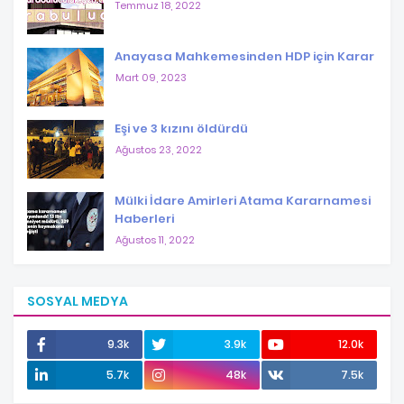
Temmuz 18, 2022
Anayasa Mahkemesinden HDP için Karar
Mart 09, 2023
Eşi ve 3 kızını öldürdü
Ağustos 23, 2022
Mülki İdare Amirleri Atama Kararnamesi
Haberleri
Ağustos 11, 2022
SOSYAL MEDYA
9.3k
3.9k
12.0k
5.7k
48k
7.5k