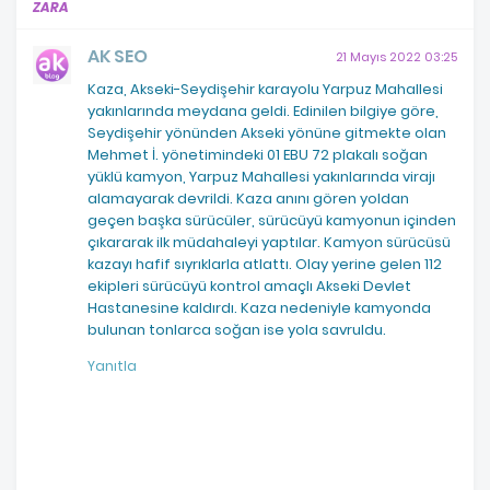
ZARA
AK SEO
21 Mayıs 2022 03:25
Kaza, Akseki-Seydişehir karayolu Yarpuz Mahallesi
yakınlarında meydana geldi. Edinilen bilgiye göre,
Seydişehir yönünden Akseki yönüne gitmekte olan
Mehmet İ. yönetimindeki 01 EBU 72 plakalı soğan
yüklü kamyon, Yarpuz Mahallesi yakınlarında virajı
alamayarak devrildi. Kaza anını gören yoldan
geçen başka sürücüler, sürücüyü kamyonun içinden
çıkararak ilk müdahaleyi yaptılar. Kamyon sürücüsü
kazayı hafif sıyrıklarla atlattı. Olay yerine gelen 112
ekipleri sürücüyü kontrol amaçlı Akseki Devlet
Hastanesine kaldırdı. Kaza nedeniyle kamyonda
bulunan tonlarca soğan ise yola savruldu.
Yanıtla