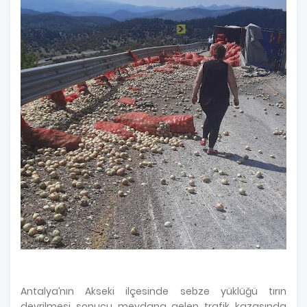
Antalya’nın Akseki ilçesinde sebze yüklüğü tırın
devrilmesi sonucu meydana gelen trafik kazasında