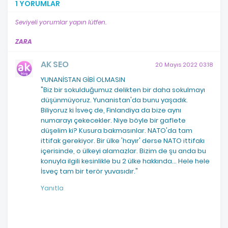
1 YORUMLAR
Seviyeli yorumlar yapın lütfen.
ZARA
AK SEO
20 Mayıs 2022 03:18
YUNANİSTAN GİBİ OLMASIN
"Biz bir sokulduğumuz delikten bir daha sokulmayı
düşünmüyoruz. Yunanistan'da bunu yaşadık.
Biliyoruz ki İsveç de, Finlandiya da bize aynı
numarayı çekecekler. Niye böyle bir gaflete
düşelim ki? Kusura bakmasınlar. NATO'da tam
ittifak gerekiyor. Bir ülke 'hayır' derse NATO ittifakı
içerisinde, o ülkeyi alamazlar. Bizim de şu anda bu
konuyla ilgili kesinlikle bu 2 ülke hakkında... Hele hele
İsveç tam bir terör yuvasıdır."
Yanıtla