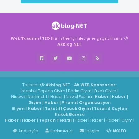
Web Tasarım / SEO
Hizmetleri için iletişime geçebilirsiniz.
Akblog.NET
Akblog.NET
Haber
Haber
ingilizce
Tasarım
Akblog.NET
-
Ak WEB
Sponsorlar:
İstanbul Toptan Giyim
|
Kadın Giyim
|
Erkek Giyim
|
Niuews
|
Nachricht
|
Haber
|
News
|
Espina
|
Haber
|
Haber
|
Giyim
|
Haber
|
Piramit Organizasyon
Giyim
|
Haber
|
Tekstil
|
Çocuk Giyim
|
Türeli & Ceylan
Hukuk Bürosu
Haber
|
Haber
|
Toptan Tekstil
|
Haber
|
Haber
|
Haber
|
Giyim
|
Anasayfa
Hakkımızda
İletişim
AKSEO