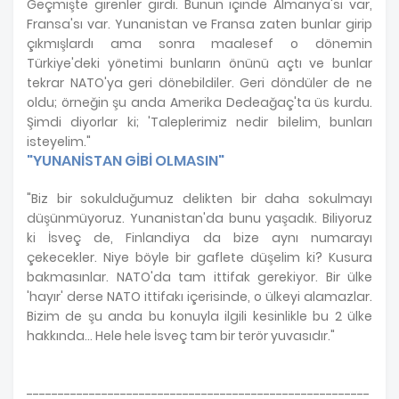
Geçmişte girenler girdi. Bunun içinde Almanya'sı var,
Fransa'sı var. Yunanistan ve Fransa zaten bunlar girip
çıkmışlardı ama sonra maalesef o dönemin
Türkiye'deki yönetimi bunların önünü açtı ve bunlar
tekrar NATO'ya geri dönebildiler. Geri döndüler de ne
oldu; örneğin şu anda Amerika Dedeağaç'ta üs kurdu.
Şimdi diyorlar ki; 'Taleplerimiz nedir bilelim, bunları
isteyelim."
"YUNANİSTAN GİBİ OLMASIN"
"Biz bir sokulduğumuz delikten bir daha sokulmayı
düşünmüyoruz. Yunanistan'da bunu yaşadık. Biliyoruz
ki İsveç de, Finlandiya da bize aynı numarayı
çekecekler. Niye böyle bir gaflete düşelim ki? Kusura
bakmasınlar. NATO'da tam ittifak gerekiyor. Bir ülke
'hayır' derse NATO ittifakı içerisinde, o ülkeyi alamazlar.
Bizim de şu anda bu konuyla ilgili kesinlikle bu 2 ülke
hakkında... Hele hele İsveç tam bir terör yuvasıdır."
-------------------------------------------------------