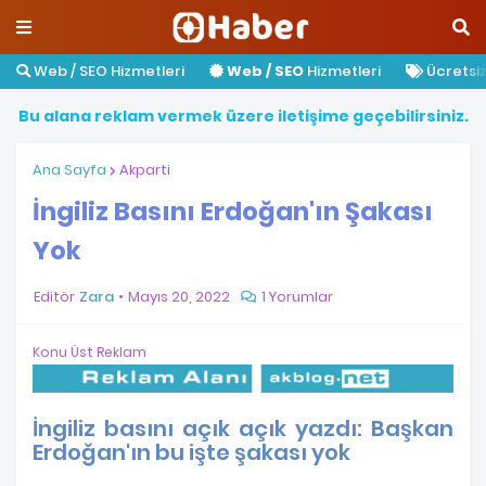
Web / SEO Hizmetleri
Web / SEO
Hizmetleri
Ücretsiz 
B
u
a
l
a
n
a
r
e
k
l
a
m
v
e
r
m
e
k
ü
z
e
r
e
i
l
e
t
i
ş
i
m
e
g
e
ç
e
b
i
l
i
r
s
i
n
i
z
.
Ana Sayfa
Akparti
İngiliz Basını Erdoğan'ın Şakası
Yok
Editör
Zara
Mayıs 20, 2022
1 Yorumlar
Konu Üst Reklam
İngiliz basını açık açık yazdı: Başkan
Erdoğan'ın bu işte şakası yok