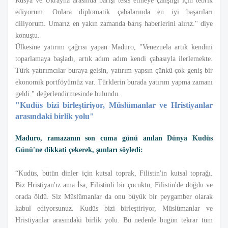
Rusya ve Ukrayna arasında barışı tesis etmeye çalıştığı için tebrik
ediyorum. Onlara diplomatik çabalarında en iyi başarıları
diliyorum. Umarız en yakın zamanda barış haberlerini alırız." diye
konuştu.
Ülkesine yatırım çağrısı yapan Maduro, "Venezuela artık kendini
toparlamaya başladı, artık adım adım kendi çabasıyla ilerlemekte.
Türk yatırımcılar buraya gelsin, yatırım yapsın çünkü çok geniş bir
ekonomik portföyümüz var. Türklerin burada yatırım yapma zamanı
geldi." değerlendirmesinde bulundu.
"Kudüs bizi birleştiriyor, Müslümanlar ve Hristiyanlar
arasındaki birlik yolu"
Maduro, ramazanın son cuma günü anılan Dünya Kudüs
Günü'ne dikkati çekerek, şunları söyledi:
“Kudüs, bütün dinler için kutsal toprak, Filistin'in kutsal toprağı.
Biz Hristiyan'ız ama İsa, Filistinli bir çocuktu, Filistin'de doğdu ve
orada öldü. Siz Müslümanlar da onu büyük bir peygamber olarak
kabul ediyorsunuz. Kudüs bizi birleştiriyor, Müslümanlar ve
Hristiyanlar arasındaki birlik yolu. Bu nedenle bugün tekrar tüm