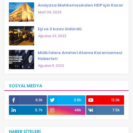
Anayasa Mahkemesinden HDP için Karar
Mart 09, 2023
Eşi ve 3 kızını öldürdü
Ağustos 23, 2022
Mülki İdare Amirleri Atama Kararnamesi
Haberleri
Ağustos 11, 2022
SOSYAL MEDYA
9.3k
3.9k
12.0k
5.7k
48k
7.5k
HABER SITELERI