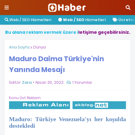
Web / SEO Hizmetleri
Web / SEO
Hizmetleri
Ücretsiz 
B
u
a
l
a
n
a
r
e
k
l
a
m
v
e
r
m
e
k
ü
z
e
r
e
i
l
e
t
i
ş
i
m
e
g
e
ç
e
b
i
l
i
r
s
i
n
i
z
.
Ana Sayfa
Dünya
Maduro Daima Türkiye'nin
Yanında Mesajı
Editör
Zara
Nisan 30, 2022
1 Yorumlar
Konu Üst Reklam
Maduro: Türkiye Venezuela'yı her koşulda
destekledi