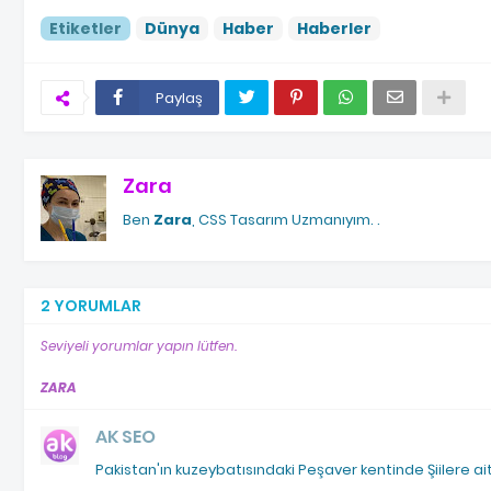
Etiketler
Dünya
Haber
Haberler
Paylaş
Zara
Ben
Zara
, CSS Tasarım Uzmanıyım.
.
2 YORUMLAR
Seviyeli yorumlar yapın lütfen.
ZARA
AK SEO
Pakistan'ın kuzeybatısındaki Peşaver kentinde Şiilere ait