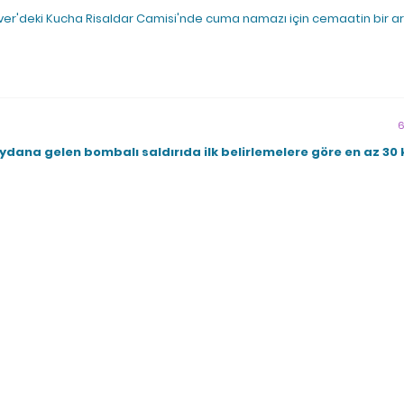
aver'deki Kucha Risaldar Camisi'nde cuma namazı için cemaatin bir a
6
dana gelen bombalı saldırıda ilk belirlemelere göre en az 30 k