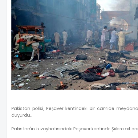
Pakistan polisi, Peşaver kentindeki bir camide meydana 
duyurdu..
Pakistan'ın kuzeybatısındaki Peşaver kentinde Şiilere ait cam