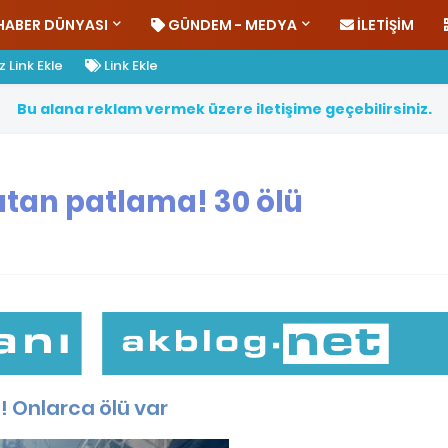
HABER DÜNYASI
GÜNDEM - MEDYA
İLETIŞIM
 Link Ekle
Link Ekle
B
u
a
l
a
n
a
r
e
k
l
a
m
v
e
r
m
e
k
ü
z
e
r
e
i
l
e
t
i
ş
i
m
e
g
e
ç
e
b
i
l
i
r
s
i
n
i
z
.
utan patlama! 30 ölü
 Onlarca ölü var