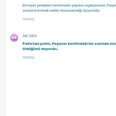
Emniyet yetkilileri tarafından yapılan açıklamada, Peş
sırada bombalı saldırı düzenlendiği duyuruldu.
Yanıtla
AK SEO
Pakistan polisi, Peşaver kentindeki bir camide mey
öldüğünü duyurdu..
Yanıtla