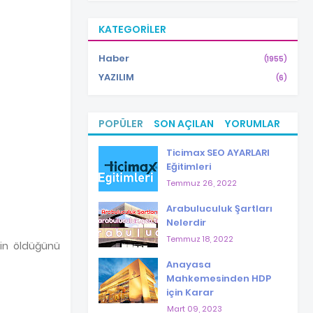
KATEGORILER
Haber
(1955)
YAZILIM
(6)
POPÜLER
SON AÇILAN
YORUMLAR
Ticimax SEO AYARLARI
Eğitimleri
Temmuz 26, 2022
Arabuluculuk Şartları
Nelerdir
Temmuz 18, 2022
nin öldüğünü
Anayasa
Mahkemesinden HDP
için Karar
Mart 09, 2023