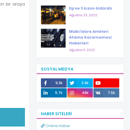
in bir araya
Eşi ve 3 kızını öldürdü
Ağustos 23, 2022
Mülki İdare Amirleri
Atama Kararnamesi
Haberleri
Ağustos 11, 2022
SOSYAL MEDYA
9.3k
3.9k
12.0k
5.7k
48k
7.5k
HABER SITELERI
Online Haber