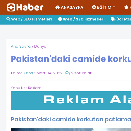
ANASAYFA
EĞITIM
Web / SEO Hizmetleri
Web / SEO
Hizmetleri
Ücretsiz
Ana Sayfa
Dünya
Pakistan'daki camide kork
Editör
Zara
Mart 04, 2022
2 Yorumlar
Konu Üst Reklam
Pakistan'daki camide korkutan patlama!