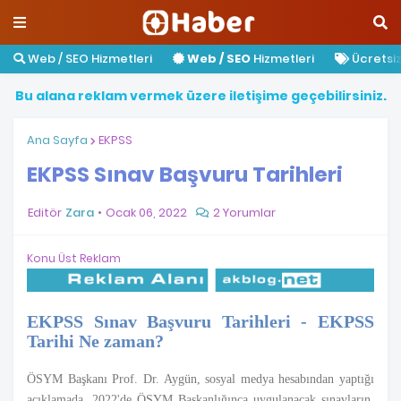
Web / SEO Hizmetleri
Web / SEO
Hizmetleri
Ücretsiz 
B
u
a
l
a
n
a
r
e
k
l
a
m
v
e
r
m
e
k
ü
z
e
r
e
i
l
e
t
i
ş
i
m
e
g
e
ç
e
b
i
l
i
r
s
i
n
i
z
.
Ana Sayfa
EKPSS
EKPSS Sınav Başvuru Tarihleri
Editör
Zara
Ocak 06, 2022
2 Yorumlar
Konu Üst Reklam
EKPSS Sınav Başvuru Tarihleri - EKPSS
Tarihi Ne zaman?
ÖSYM Başkanı Prof. Dr. Aygün, sosyal medya hesabından yaptığı
açıklamada, 2022'de ÖSYM Başkanlığınca uygulanacak sınavların,