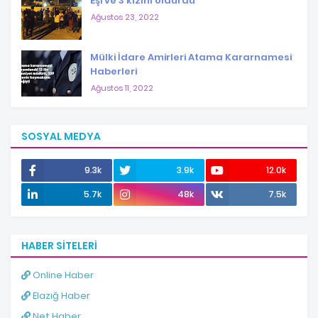
Eşi ve 3 kızını öldürdü
Ağustos 23, 2022
Mülki İdare Amirleri Atama Kararnamesi
Haberleri
Ağustos 11, 2022
SOSYAL MEDYA
9.3k
3.9k
12.0k
5.7k
48k
7.5k
HABER SITELERI
Online Haber
Elazığ Haber
Net Haber