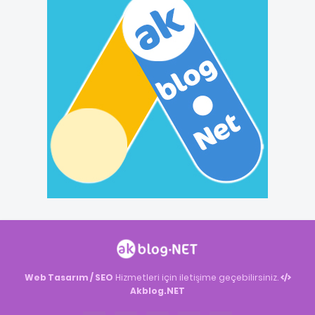
Web Tasarım / SEO
Hizmetleri için iletişime geçebilirsiniz.
Akblog.NET