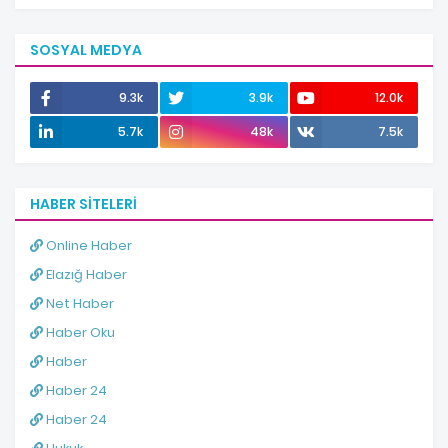
SOSYAL MEDYA
9.3k
3.9k
12.0k
5.7k
48k
7.5k
HABER SITELERI
Online Haber
Elazığ Haber
Net Haber
Haber Oku
Haber
Haber 24
Haber 24