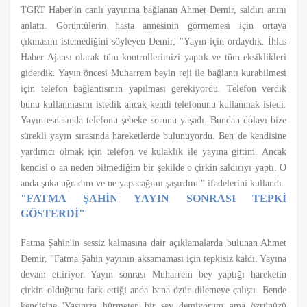
TGRT Haber'in canlı yayınına bağlanan Ahmet Demir, saldırı anını
anlattı. Görüntülerin hasta annesinin görmemesi için ortaya
çıkmasını istemediğini söyleyen Demir, "Yayın için ordaydık. İhlas
Haber Ajansı olarak tüm kontrollerimizi yaptık ve tüm eksiklikleri
giderdik. Yayın öncesi Muharrem beyin reji ile bağlantı kurabilmesi
için telefon bağlantısının yapılması gerekiyordu. Telefon verdik
bunu kullanmasını istedik ancak kendi telefonunu kullanmak istedi.
Yayın esnasında telefonu şebeke sorunu yaşadı. Bundan dolayı bize
sürekli yayın sırasında hareketlerde bulunuyordu. Ben de kendisine
yardımcı olmak için telefon ve kulaklık ile yayına gittim. Ancak
kendisi o an neden bilmediğim bir şekilde o çirkin saldırıyı yaptı. O
anda şoka uğradım ve ne yapacağımı şaşırdım." ifadelerini kullandı.
"FATMA ŞAHİN YAYIN SONRASI TEPKİ
GÖSTERDİ"
Fatma Şahin'in sessiz kalmasına dair açıklamalarda bulunan Ahmet
Demir, "Fatma Şahin yayının aksamaması için tepkisiz kaldı. Yayına
devam ettiriyor. Yayın sonrası Muharrem bey yaptığı hareketin
çirkin olduğunu fark ettiği anda bana özür dilemeye çalıştı. Bende
kendisine 'Yaşınıza hürmeten bir şey demiyorum ama özrünüzü