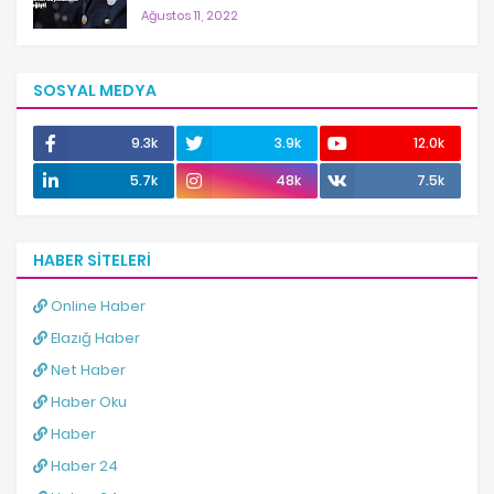
Ağustos 11, 2022
SOSYAL MEDYA
9.3k
3.9k
12.0k
5.7k
48k
7.5k
HABER SITELERI
Online Haber
Elazığ Haber
Net Haber
Haber Oku
Haber
Haber 24