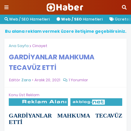
Web / SEO Hizmetleri
Web / SEO
Hizmetleri
Ücretsiz 
B
u
a
l
a
n
a
r
e
k
l
a
m
v
e
r
m
e
k
ü
z
e
r
e
i
l
e
t
i
ş
i
m
e
g
e
ç
e
b
i
l
i
r
s
i
n
i
z
.
Ana Sayfa
Cinayet
GARDİYANLAR MAHKUMA
TECAVÜZ ETTİ
Editör
Zara
Aralık 20, 2021
1 Yorumlar
Konu Üst Reklam
GARDİYANLAR MAHKUMA TECAVÜZ
ETTİ