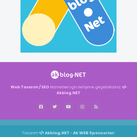
Web Tasarım / SEO
Hizmetleri için iletişime geçebilirsiniz.
Akblog.NET
Akblog.NET
Haber
Haber
ingilizce
Tasarım
Akblog.NET
-
Ak WEB
Sponsorlar: