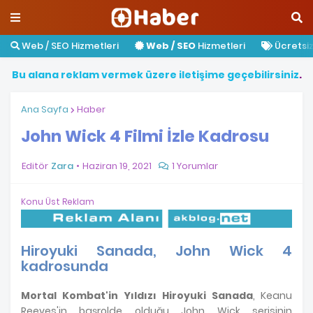
Web / SEO Hizmetleri
Web / SEO
Hizmetleri
Ücretsiz 
B
u
a
l
a
n
a
r
e
k
l
a
m
v
e
r
m
e
k
ü
z
e
r
e
i
l
e
t
i
ş
i
m
e
g
e
ç
e
b
i
l
i
r
s
i
n
i
z
.
Ana Sayfa
Haber
John Wick 4 Filmi İzle Kadrosu
Editör
Zara
Haziran 19, 2021
1 Yorumlar
Konu Üst Reklam
Hiroyuki Sanada, John Wick 4
kadrosunda
Mortal Kombat'in Yıldızı Hiroyuki Sanada
, Keanu
Reeves'in başrolde olduğu John Wick serisinin