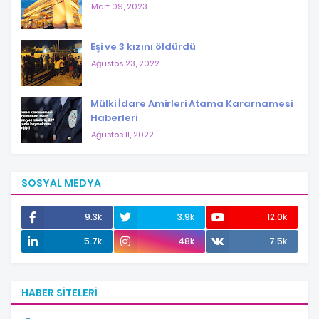
Mart 09, 2023
Eşi ve 3 kızını öldürdü
Ağustos 23, 2022
Mülki İdare Amirleri Atama Kararnamesi
Haberleri
Ağustos 11, 2022
SOSYAL MEDYA
9.3k
3.9k
12.0k
5.7k
48k
7.5k
HABER SITELERI