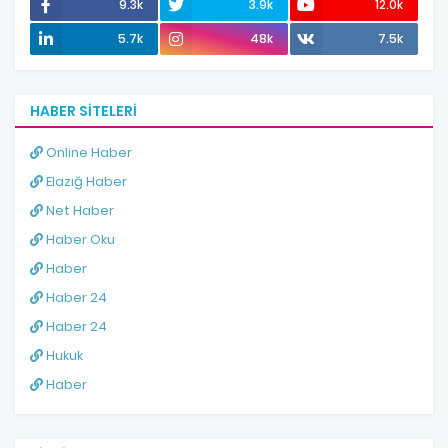
9.3k
3.9k
12.0k
5.7k
48k
7.5k
HABER SITELERI
Online Haber
Elazığ Haber
Net Haber
Haber Oku
Haber
Haber 24
Haber 24
Hukuk
Haber