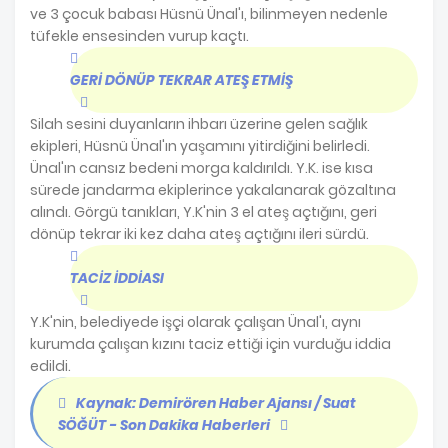
ve 3 çocuk babası Hüsnü Ünal'ı, bilinmeyen nedenle
tüfekle ensesinden vurup kaçtı.
GERİ DÖNÜP TEKRAR ATEŞ ETMİŞ
Silah sesini duyanların ihbarı üzerine gelen sağlık
ekipleri, Hüsnü Ünal'ın yaşamını yitirdiğini belirledi.
Ünal'ın cansız bedeni morga kaldırıldı. Y.K. ise kısa
sürede jandarma ekiplerince yakalanarak gözaltına
alındı. Görgü tanıkları, Y.K'nin 3 el ateş açtığını, geri
dönüp tekrar iki kez daha ateş açtığını ileri sürdü.
TACİZ İDDİASI
Y.K'nin, belediyede işçi olarak çalışan Ünal'ı, aynı
kurumda çalışan kızını taciz ettiği için vurduğu iddia
edildi.
Kaynak: Demirören Haber Ajansı / Suat
SÖĞÜT - Son Dakika Haberleri