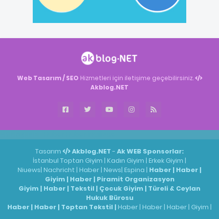
Web Tasarım / SEO
Hizmetleri için iletişime geçebilirsiniz.
Akblog.NET
Akblog.NET
Haber
Haber
ingilizce
Tasarım
Akblog.NET
-
Ak WEB
Sponsorlar:
İstanbul Toptan Giyim
|
Kadın Giyim
|
Erkek Giyim
|
Niuews
|
Nachricht
|
Haber
|
News
|
Espina
|
Haber
|
Haber
|
Giyim
|
Haber
|
Piramit Organizasyon
Giyim
|
Haber
|
Tekstil
|
Çocuk Giyim
|
Türeli & Ceylan
Hukuk Bürosu
Haber
|
Haber
|
Toptan Tekstil
|
Haber
|
Haber
|
Haber
|
Giyim
|