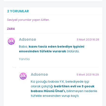
2 YORUMLAR
Seviyeli yorumlar yapın lütfen.
ZARA
Adsense
5 Mart 2021 16:28
Baba,
kızını taciz eden belediye işçisini
ensesinden tüfekle vurarak
öldürdü.
Yanıtla
Adsense
5 Mart 2021 16:29
Kız çocuğu babası Y.K, belediyede işçi
olarak çalıştığı
belirtilen evli ve 3 çocuk
babası Hüsnü Ünal'ı,
bilinmeyen nedenle
tüfekle ensesinden vurup kaçtı.