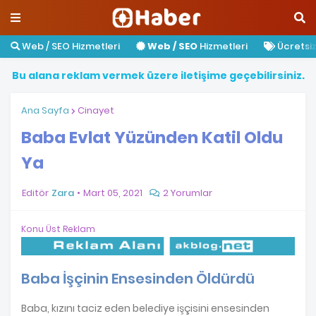
Web / SEO Hizmetleri
Web / SEO
Hizmetleri
Ücretsiz 
B
u
a
l
a
n
a
r
e
k
l
a
m
v
e
r
m
e
k
ü
z
e
r
e
i
l
e
t
i
ş
i
m
e
g
e
ç
e
b
i
l
i
r
s
i
n
i
z
.
Ana Sayfa
Cinayet
Baba Evlat Yüzünden Katil Oldu
Ya
Editör
Zara
Mart 05, 2021
2 Yorumlar
Konu Üst Reklam
Baba İşçinin Ensesinden Öldürdü
Baba, kızını taciz eden belediye işçisini ensesinden