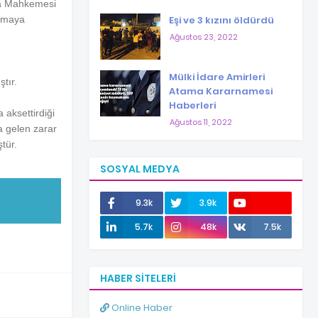
eza Mahkemesi
Eşi ve 3 kızını öldürdü
şamaya
Ağustos 23, 2022
Mülki İdare Amirleri
tır.
Atama Kararnamesi
Haberleri
 aksettirdiği
Ağustos 11, 2022
a gelen zarar
tür.
SOSYAL MEDYA
9.3k
3.9k
12.0k
5.7k
48k
7.5k
HABER SITELERI
Online Haber