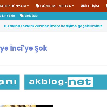
HABER DÜNYASI
GÜNDEM - MEDYA
İLETIŞIM
 Link Ekle
Link Ekle
B
u
a
l
a
n
a
r
e
k
l
a
m
v
e
r
m
e
k
ü
z
e
r
e
i
l
e
t
i
ş
i
m
e
g
e
ç
e
b
i
l
i
r
s
i
n
i
z
.
ye İnci'ye Şok