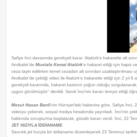
Safiye İnci davasında gerekçeli karar: Atatürk'e hakarette alt sı
Anıtkabir'de
Mustafa Kemal Atatürk
'e hakaret ettiği için hapis
ceza tayin edilirken temel cezadan alt sınırdan uzaklaştırılması 
Anıtkabir'de çektiği video ile Atatürk’e hakarette ettiği için 2 yı
gerekçeli kararında, hakaret kastının yoğun olduğu vurgulanarak,
uygun görülmüştür” denildi. Sanık İnci’nin kararı temyiz ettiği öğre
Mesut Hasan Benli
'nin Hürriyet'teki haberine göre, Safiye İnci,
videoyu çekerek, sosyal medya hesabında yayınladı. İnci’nin çekt
hakkında soruşturma başlatarak, gözaltı kararı verdi. İnci, 22 T
JET HIZIYLA İDDİANAME
Savcılık jet hızıyla bir iddianame düzenleyerek 23 Temmuz tarihin