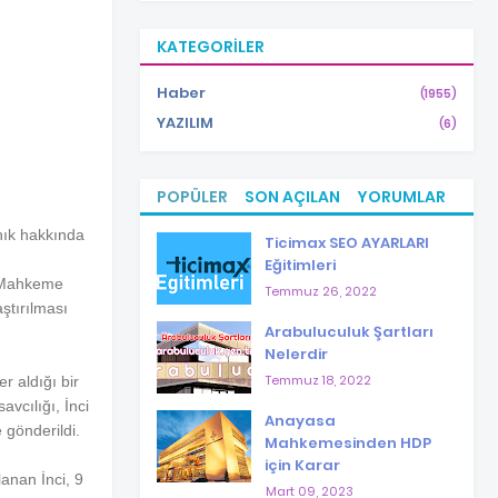
KATEGORILER
Haber
(1955)
YAZILIM
(6)
POPÜLER
SON AÇILAN
YORUMLAR
anık hakkında
Ticimax SEO AYARLARI
Eğitimleri
ı. Mahkeme
Temmuz 26, 2022
ştırılması
Arabuluculuk Şartları
Nelerdir
Temmuz 18, 2022
r aldığı bir
vcılığı, İnci
Anayasa
 gönderildi.
Mahkemesinden HDP
için Karar
anan İnci, 9
Mart 09, 2023