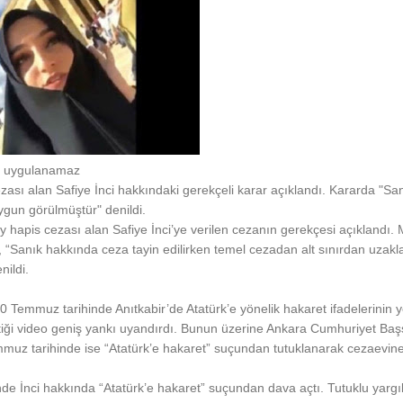
nır uygulanamaz
 cezası alan Safiye İnci hakkındaki gerekçeli karar açıklandı. Kararda "S
uygun görülmüştür" denildi.
l 6 ay hapis cezası alan Safiye İnci’ye verilen cezanın gerekçesi açıkland
 “Sanık hakkında ceza tayin edilirken temel cezadan alt sınırdan uzakla
nildi.
 20 Temmuz tarihinde Anıtkabir’de Atatürk’e yönelik hakaret ifadelerinin ye
iği video geniş yankı uyandırdı. Bunun üzerine Ankara Cumhuriyet Başsa
emmuz tarihinde ise “Atatürk’e hakaret” suçundan tutuklanarak cezaevine
de İnci hakkında “Atatürk’e hakaret” suçundan dava açtı. Tutuklu yargıl