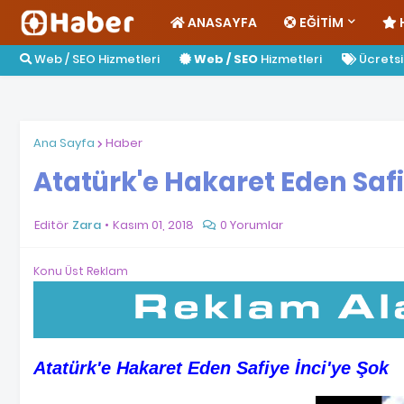
ANASAYFA
EĞITIM
Web / SEO Hizmetleri
Web / SEO
Hizmetleri
Ücretsiz
Ana Sayfa
Haber
Atatürk'e Hakaret Eden Safi
Editör
Zara
Kasım 01, 2018
0 Yorumlar
Konu Üst Reklam
Atatürk'e Hakaret Eden Safiye İnci'ye Şok