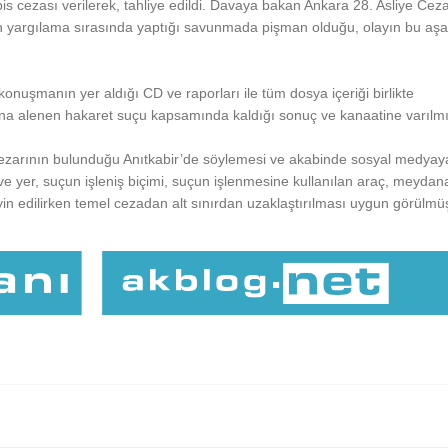
pis cezası verilerek, tahliye edildi. Davaya bakan Ankara 28. Asliye C
ğın yargılama sırasında yaptığı savunmada pişman olduğu, olayın bu a
onuşmanın yer aldığı CD ve raporları ile tüm dosya içeriği birlikte
asına alenen hakaret suçu kapsamında kaldığı sonuç ve kanaatine varılmış
mezarının bulunduğu Anıtkabir’de söylemesi ve akabinde sosyal medyaya
ve yer, suçun işleniş biçimi, suçun işlenmesine kullanılan araç, meydan
ayin edilirken temel cezadan alt sınırdan uzaklaştırılması uygun görülmüş