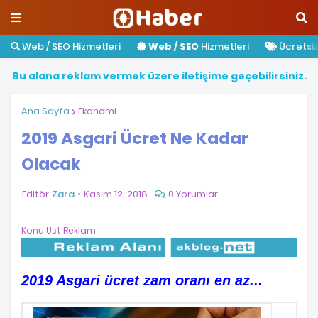
Web / SEO Hizmetleri
Web / SEO
Hizmetleri
Ücretsiz 
B
u
a
l
a
n
a
r
e
k
l
a
m
v
e
r
m
e
k
ü
z
e
r
e
i
l
e
t
i
ş
i
m
e
g
e
ç
e
b
i
l
i
r
s
i
n
i
z
.
Ana Sayfa
Ekonomi
2019 Asgari Ücret Ne Kadar
Olacak
Editör
Zara
Kasım 12, 2018
0 Yorumlar
Konu Üst Reklam
2019 Asgari ücret zam oranı en az...