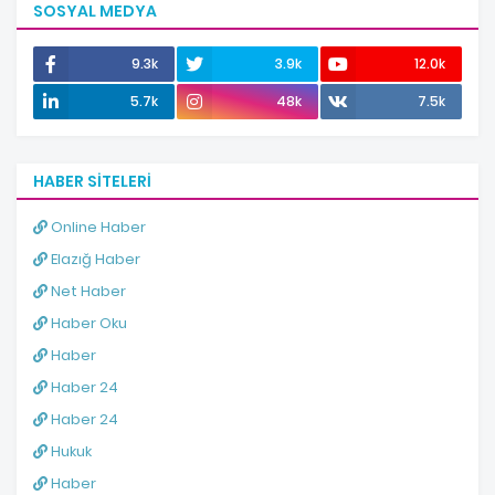
SOSYAL MEDYA
9.3k
3.9k
12.0k
5.7k
48k
7.5k
HABER SITELERI
Online Haber
Elazığ Haber
Net Haber
Haber Oku
Haber
Haber 24
Haber 24
Hukuk
Haber