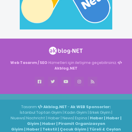
Web Tasarım / SEO
Hizmetleri için iletişime geçebilirsiniz.
Akblog.NET
Akblog.NET
Haber
Haber
ingilizce
Tasarım
Akblog.NET
-
Ak WEB
Sponsorlar:
İstanbul Toptan Giyim
|
Kadın Giyim
|
Erkek Giyim
|
Niuews
|
Nachricht
|
Haber
|
News
|
Espina
|
Haber
|
Haber
|
Giyim
|
Haber
|
Piramit Organizasyon
Giyim
|
Haber
|
Tekstil
|
Çocuk Giyim
|
Türeli & Ceylan