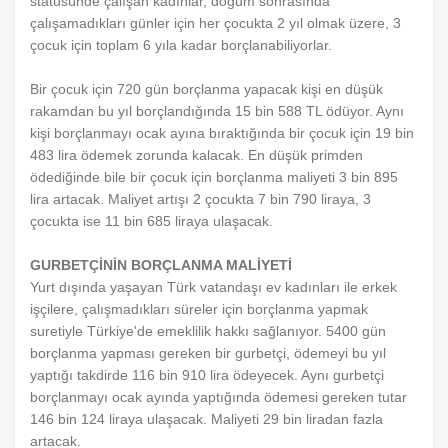
statüsünde çalışan kadınlar, doğum sonrasında
çalışamadıkları günler için her çocukta 2 yıl olmak üzere, 3
çocuk için toplam 6 yıla kadar borçlanabiliyorlar.
Bir çocuk için 720 gün borçlanma yapacak kişi en düşük
rakamdan bu yıl borçlandığında 15 bin 588 TL ödüyor. Aynı
kişi borçlanmayı ocak ayına bıraktığında bir çocuk için 19 bin
483 lira ödemek zorunda kalacak. En düşük primden
ödediğinde bile bir çocuk için borçlanma maliyeti 3 bin 895
lira artacak. Maliyet artışı 2 çocukta 7 bin 790 liraya, 3
çocukta ise 11 bin 685 liraya ulaşacak.
GURBETÇİNİN BORÇLANMA MALİYETİ
Yurt dışında yaşayan Türk vatandaşı ev kadınları ile erkek
işçilere, çalışmadıkları süreler için borçlanma yapmak
suretiyle Türkiye'de emeklilik hakkı sağlanıyor. 5400 gün
borçlanma yapması gereken bir gurbetçi, ödemeyi bu yıl
yaptığı takdirde 116 bin 910 lira ödeyecek. Aynı gurbetçi
borçlanmayı ocak ayında yaptığında ödemesi gereken tutar
146 bin 124 liraya ulaşacak. Maliyeti 29 bin liradan fazla
artacak.