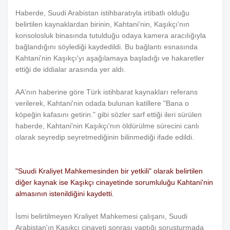
Haberde, Suudi Arabistan istihbaratıyla irtibatlı olduğu
belirtilen kaynaklardan birinin, Kahtani'nin, Kaşıkçı'nın
konsolosluk binasında tutulduğu odaya kamera aracılığıyla
bağlandığını söylediği kaydedildi. Bu bağlantı esnasında
Kahtani'nin Kaşıkçı'yı aşağılamaya başladığı ve hakaretler
ettiği de iddialar arasında yer aldı.
AA'nın haberine göre Türk istihbarat kaynakları referans
verilerek, Kahtani'nin odada bulunan katillere "Bana o
köpeğin kafasını getirin." gibi sözler sarf ettiği ileri sürülen
haberde, Kahtani'nin Kaşıkçı'nın öldürülme sürecini canlı
olarak seyredip seyretmediğinin bilinmediği ifade edildi.
"Suudi Kraliyet Mahkemesinden bir yetkili" olarak belirtilen
diğer kaynak ise Kaşıkçı cinayetinde sorumluluğu Kahtani'nin
almasının istenildiğini kaydetti.
İsmi belirtilmeyen Kraliyet Mahkemesi çalışanı, Suudi
Arabistan'ın Kaşıkçı cinayeti sonrası yaptığı soruşturmada