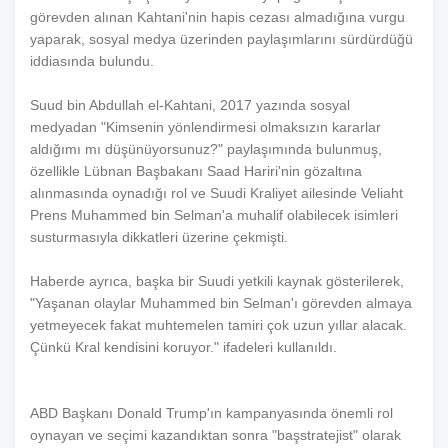
görevden alınan Kahtani'nin hapis cezası almadığına vurgu
yaparak, sosyal medya üzerinden paylaşımlarını sürdürdüğü
iddiasında bulundu.
Suud bin Abdullah el-Kahtani, 2017 yazında sosyal
medyadan "Kimsenin yönlendirmesi olmaksızın kararlar
aldığımı mı düşünüyorsunuz?" paylaşımında bulunmuş,
özellikle Lübnan Başbakanı Saad Hariri'nin gözaltına
alınmasında oynadığı rol ve Suudi Kraliyet ailesinde Veliaht
Prens Muhammed bin Selman'a muhalif olabilecek isimleri
susturmasıyla dikkatleri üzerine çekmişti.
Haberde ayrıca, başka bir Suudi yetkili kaynak gösterilerek,
"Yaşanan olaylar Muhammed bin Selman'ı görevden almaya
yetmeyecek fakat muhtemelen tamiri çok uzun yıllar alacak.
Çünkü Kral kendisini koruyor." ifadeleri kullanıldı.
ABD Başkanı Donald Trump'ın kampanyasında önemli rol
oynayan ve seçimi kazandıktan sonra "başstratejist" olarak