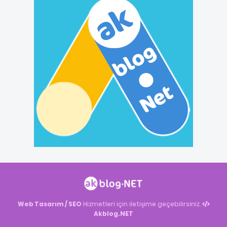
Web Tasarım / SEO
Hizmetleri için iletişime geçebilirsiniz.
Akblog.NET