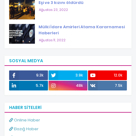
Eşi ve 3 kızını öldürdü
Ağustos 23, 2022
Mülki İdare Amirleri Atama Kararnamesi
Haberleri
Ağustos 11, 2022
SOSYAL MEDYA
9.3k
3.9k
12.0k
5.7k
48k
7.5k
HABER SITELERI
Online Haber
Elazığ Haber