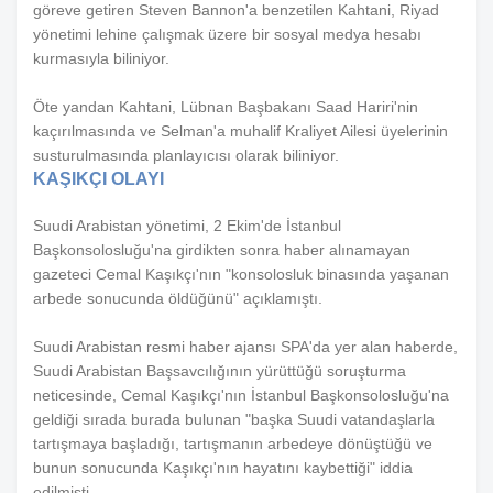
göreve getiren Steven Bannon'a benzetilen Kahtani, Riyad
yönetimi lehine çalışmak üzere bir sosyal medya hesabı
kurmasıyla biliniyor.
Öte yandan Kahtani, Lübnan Başbakanı Saad Hariri'nin
kaçırılmasında ve Selman'a muhalif Kraliyet Ailesi üyelerinin
susturulmasında planlayıcısı olarak biliniyor.
KAŞIKÇI OLAYI
Suudi Arabistan yönetimi, 2 Ekim'de İstanbul
Başkonsolosluğu'na girdikten sonra haber alınamayan
gazeteci Cemal Kaşıkçı'nın "konsolosluk binasında yaşanan
arbede sonucunda öldüğünü" açıklamıştı.
Suudi Arabistan resmi haber ajansı SPA'da yer alan haberde,
Suudi Arabistan Başsavcılığının yürüttüğü soruşturma
neticesinde, Cemal Kaşıkçı'nın İstanbul Başkonsolosluğu'na
geldiği sırada burada bulunan "başka Suudi vatandaşlarla
tartışmaya başladığı, tartışmanın arbedeye dönüştüğü ve
bunun sonucunda Kaşıkçı'nın hayatını kaybettiği" iddia
edilmişti.