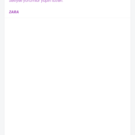
Seviyeli yorumlar yapın lütfen.
ZARA