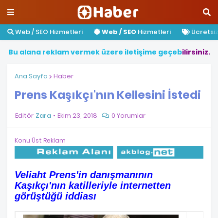
Web / SEO Hizmetleri
Web / SEO
Hizmetleri
Ücretsiz 
B
u
a
l
a
n
a
r
e
k
l
a
m
v
e
r
m
e
k
ü
z
e
r
e
i
l
e
t
i
ş
i
m
e
g
e
ç
e
b
i
l
i
r
s
i
n
i
z
.
Ana Sayfa
Haber
Prens Kaşıkçı'nın Kellesini İstedi
Editör
Zara
Ekim 23, 2018
0 Yorumlar
Konu Üst Reklam
Veliaht Prens'in danışmanının
Kaşıkçı'nın katilleriyle internetten
görüştüğü iddiası