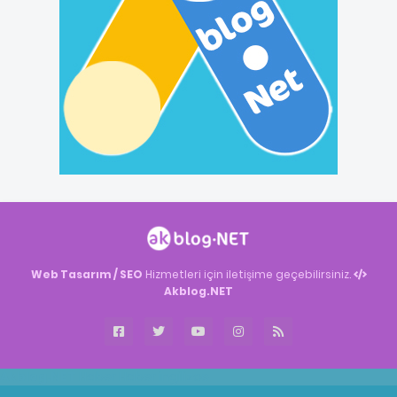
Web Tasarım / SEO
Hizmetleri için iletişime geçebilirsiniz.
Akblog.NET
Akblog.NET
Haber
Haber
ingilizce