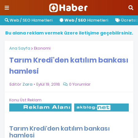
Web / SEO Hizmetleri
Web / SEO
Hizmetleri
Ücretsiz 
B
u
a
l
a
n
a
r
e
k
l
a
m
v
e
r
m
e
k
ü
z
e
r
e
i
l
e
t
i
ş
i
m
e
g
e
ç
e
b
i
l
i
r
s
i
n
i
z
.
Ana Sayfa
Ekonomi
Tarım Kredi'den katılım bankası
hamlesi
Editör
Zara
Eylül 19, 2018
0 Yorumlar
Konu Üst Reklam
Tarım Kredi'den katılım bankası
hamlesi