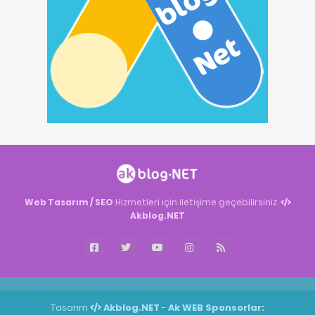
Web Tasarım / SEO
Hizmetleri için iletişime geçebilirsiniz.
Akblog.NET
Akblog.NET
Haber
Haber
ingilizce
Tasarım
Akblog.NET
-
Ak WEB
Sponsorlar: