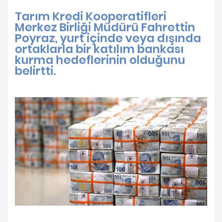
Tarım Kredi Kooperatifleri
Merkez Birliği Müdürü Fahrettin
Poyraz, yurt içinde veya dışında
ortaklarla bir katılım bankası
kurma hedeflerinin olduğunu
belirtti.