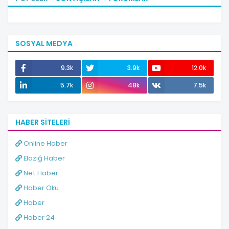
SOSYAL MEDYA
9.3k
3.9k
12.0k
5.7k
48k
7.5k
HABER SITELERI
Online Haber
Elazığ Haber
Net Haber
Haber Oku
Haber
Haber 24