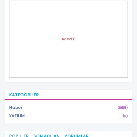
Ak WEB
KATEGORILER
Haber
(1955)
YAZILIM
(6)
POPÜLER
SON AÇILAN
YORUMLAR