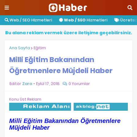
Web / SEO Hizmetleri
Web / SEO
Hizmetleri
Ücretsiz 
B
u
a
l
a
n
a
r
e
k
l
a
m
v
e
r
m
e
k
ü
z
e
r
e
i
l
e
t
i
ş
i
m
e
g
e
ç
e
b
i
l
i
r
s
i
n
i
z
.
Ana Sayfa
Eğitim
Milli Eğitim Bakanından
Öğretmenlere Müjdeli Haber
Editör
Zara
Eylül 17, 2018
0 Yorumlar
Konu Üst Reklam
Milli Eğitim Bakanından Öğretmenlere
Müjdeli Haber