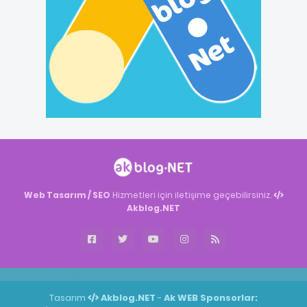
Web Tasarım / SEO
Hizmetleri için iletişime geçebilirsiniz.
Akblog.NET
Akblog.NET
Haber
Haber
ingilizce
Tasarım
Akblog.NET
-
Ak WEB
Sponsorlar: