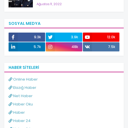
Ağustos 11, 2022
SOSYAL MEDYA
9.3k
3.9k
12.0k
5.7k
48k
7.5k
HABER SITELERI
Online Haber
Elazığ Haber
Net Haber
Haber Oku
Haber
Haber 24