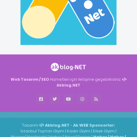
Web Tasarım / SEO
Hizmetleri için iletişime geçebilirsiniz.
Akblog.NET
Akblog.NET
Haber
Haber
ingilizce
Tasarım
Akblog.NET
-
Ak WEB
Sponsorlar:
İstanbul Toptan Giyim
|
Kadın Giyim
|
Erkek Giyim
|
Niuews
|
Nachricht
|
Haber
|
News
|
Espina
|
Haber
|
Haber
|