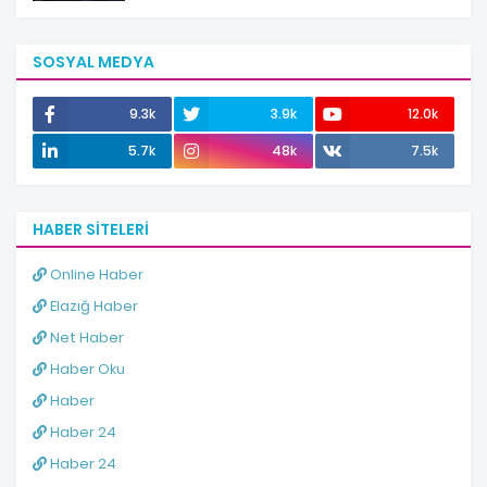
SOSYAL MEDYA
9.3k
3.9k
12.0k
5.7k
48k
7.5k
HABER SITELERI
Online Haber
Elazığ Haber
Net Haber
Haber Oku
Haber
Haber 24
Haber 24