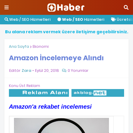
Web / SEO Hizmetleri
Web / SEO
Hizmetleri
Ücretsiz 
B
u
a
l
a
n
a
r
e
k
l
a
m
v
e
r
m
e
k
ü
z
e
r
e
i
l
e
t
i
ş
i
m
e
g
e
ç
e
b
i
l
i
r
s
i
n
i
z
.
Ana Sayfa
Ekonomi
Amazon İncelemeye Alındı
Editör
Zara
Eylül 20, 2018
0 Yorumlar
Konu Üst Reklam
Amazon'a rekabet incelemesi