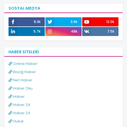
SOSYAL MEDYA
9.3k
3.9k
12.0k
5.7k
48k
7.5k
HABER SITELERI
Online Haber
Elazığ Haber
Net Haber
Haber Oku
Haber
Haber 24
Haber 24
Hukuk