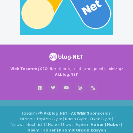
Web Tasarım / SEO
Hizmetleri için iletişime geçebilirsiniz.
Akblog.NET
Akblog.NET
Haber
Haber
ingilizce
Tasarım
Akblog.NET
-
Ak WEB
Sponsorlar:
İstanbul Toptan Giyim
|
Kadın Giyim
|
Erkek Giyim
|
Niuews
|
Nachricht
|
Haber
|
News
|
Espina
|
Haber
|
Haber
|
Giyim
|
Haber
|
Piramit Organizasyon